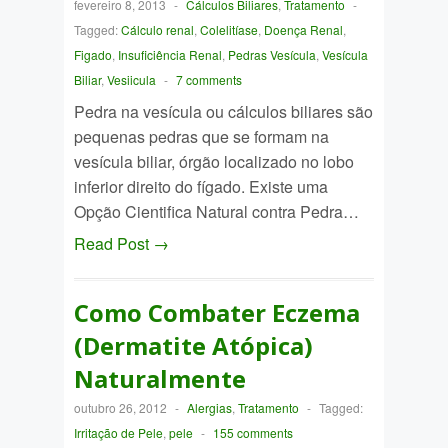
fevereiro 8, 2013
-
Cálculos Biliares
,
Tratamento
-
Tagged:
Cálculo renal
,
Colelitíase
,
Doença Renal
,
Figado
,
Insuficiência Renal
,
Pedras Vesícula
,
Vesícula
Biliar
,
Vesiicula
-
7 comments
Pedra na vesícula ou cálculos biliares são
pequenas pedras que se formam na
vesícula biliar, órgão localizado no lobo
inferior direito do fígado. Existe uma
Opção Cientifica Natural contra Pedra…
Read Post →
Como Combater Eczema
(Dermatite Atópica)
Naturalmente
outubro 26, 2012
-
Alergias
,
Tratamento
-
Tagged:
Irritação de Pele
,
pele
-
155 comments