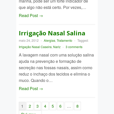
manha, pode ser um forte indicador de
que algo não está certo. Por vezes,…
Read Post →
Irrigação Nasal Salina
maio 24, 2012
-
Alergias
,
Tratamento
-
Tagged:
Irrigação Nasal Caseira
,
Nariz
-
3 comments
A lavagem nasal com uma solução salina
ajuda na prevenção e formação de
secreção nas fossas nasais, assim como
reduz o inchaço dos tecidos e elimina o
muco. Quando o…
Read Post →
1
2
3
4
5
6
…
8