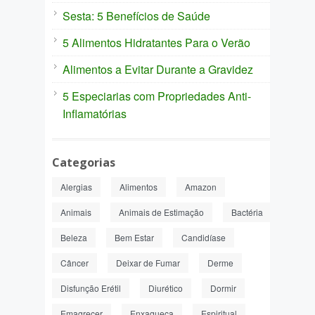
Sesta: 5 Benefícios de Saúde
5 Alimentos Hidratantes Para o Verão
Alimentos a Evitar Durante a Gravidez
5 Especiarias com Propriedades Anti-
Inflamatórias
Categorias
Alergias
Alimentos
Amazon
Animais
Animais de Estimação
Bactéria
Beleza
Bem Estar
Candidíase
Câncer
Deixar de Fumar
Derme
Disfunção Erétil
Diurético
Dormir
Emagrecer
Enxaqueca
Espiritual