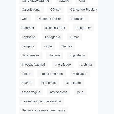
Candidíase vaginal
Catarro
Chá
Cálculo renal
Câncer
Câncer de Próstata
Cão
Deixar de Fumar
depressão
diabetes
Disfuncao Eretil
Emagrecer
Espinafre
Estrogenio
Fumar
gengibre
Gripe
Herpes
Hipertensão
Homem
Impotência
Infecção Vaginal
Infertilidade
L-Lisina
Libido
Líbido Feminina
Meditação
mulher
Nutrientes
Obesidade
ossos frageis
osteoporose
pele
perder peso saudavelmente
Remedios naturais menopausa