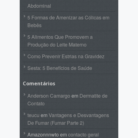
Abdominal
5 Formas de Amenizar as Cólicas em
Bebês
5 Alimentos Que Promovem a
Produção do Leite Materno
Como Prevenir Estrias na Gravidez
Sesta: 5 Benefícios de Saúde
Comentários
Anderson Camargo
em
Dermatite de
Contato
teucu
em
Vantagens e Desvantagens
De Fumar (Fumar Parte 2)
Amazonnnwto
em
contacto geral