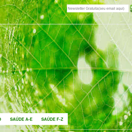
O
SAÚDE A-E
SAÚDE F-Z