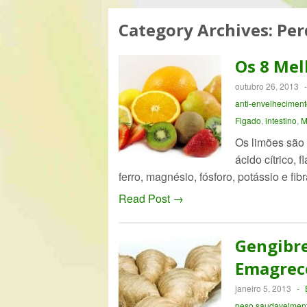
Category Archives:
Per
Os 8 Mel
outubro 26, 2013
anti-envelheciment
Figado
,
intestino
,
M
Os limões são 
ácido cítrico, 
ferro, magnésio, fósforo, potássio e f
Read Post →
Gengibre
Emagrec
janeiro 5, 2013
-
peso saudavelmen