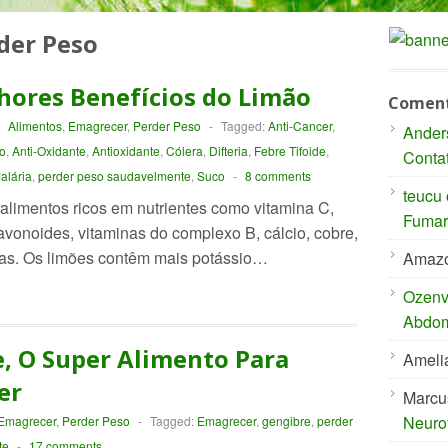
der Peso
hores Benefícios do Limão
Coment
-
Alimentos
,
Emagrecer
,
Perder Peso
-
Tagged:
Anti-Cancer
,
Ander
o
,
Anti-Oxidante
,
Antioxidante
,
Cólera
,
Difteria
,
Febre Tifoide
,
Conta
alária
,
perder peso saudavelmente
,
Suco
-
8 comments
teucu
alimentos ricos em nutrientes como vitamina C,
Fumar 
flavonoides, vitaminas do complexo B, cálcio, cobre,
ibras. Os limões contêm mais potássio…
Amaz
Ozenvi
Abdom
, O Super Alimento Para
Ameli
er
Marcu
Neuro
Emagrecer
,
Perder Peso
-
Tagged:
Emagrecer
,
gengibre
,
perder
te
-
17 comments