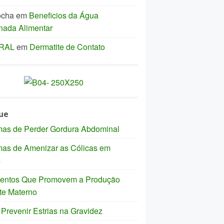
ocha
em
Beneficios da Água
nada Alimentar
IRAL
em
Dermatite de Contato
ue
mas de Perder Gordura Abdominal
mas de Amenizar as Cólicas em
s
mentos Que Promovem a Produção
te Materno
revenir Estrias na Gravidez