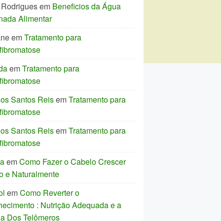
 Rodrigues
em
Beneficios da Água
nada Alimentar
ane
em
Tratamento para
fibromatose
da
em
Tratamento para
fibromatose
los Santos Reis
em
Tratamento para
fibromatose
los Santos Reis
em
Tratamento para
fibromatose
ia
em
Como Fazer o Cabelo Crescer
o e Naturalmente
ol
em
Como Reverter o
hecimento : Nutrição Adequada e a
ia Dos Telômeros