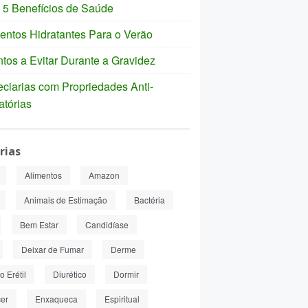
 5 Benefícios de Saúde
entos Hidratantes Para o Verão
tos a Evitar Durante a Gravidez
ciarias com Propriedades Anti-
atórias
rias
Alimentos
Amazon
Animais de Estimação
Bactéria
Bem Estar
Candidíase
Deixar de Fumar
Derme
 Erétil
Diurético
Dormir
er
Enxaqueca
Espiritual