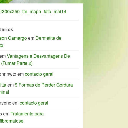
ários
son Camargo
em
Dermatite de
to
em
Vantagens e Desvantagens De
(Fumar Parte 2)
onnnwto
em
contacto geral
tta
em
5 Formas de Perder Gordura
inal
avenc
em
contacto geral
s
em
Tratamento para
fibromatose