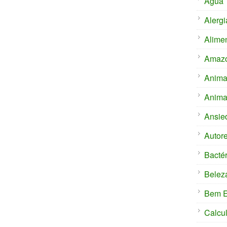
Água
Alergi
Alime
Amaz
Anima
Anima
Ansie
Autor
Bactér
Belez
Bem E
Calcu