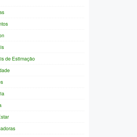
as
ntos
on
is
is de Estimação
dade
es
ia
a
star
ladoras