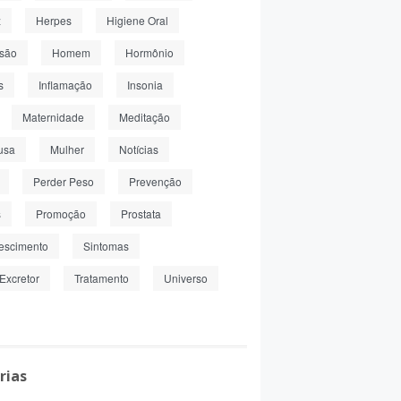
z
Herpes
Higiene Oral
nsão
Homem
Hormônio
s
Inflamação
Insonia
Maternidade
Meditação
usa
Mulher
Notícias
Perder Peso
Prevenção
s
Promoção
Prostata
escimento
Sintomas
Excretor
Tratamento
Universo
rias