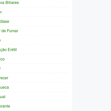
os Biliares
r
díase
r de Fumar
e
ção Erétil
ico
r
ecer
ueca
tual
orante