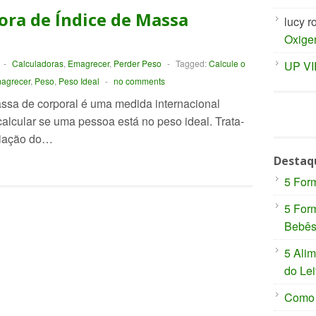
ora de Índice de Massa
lucy r
Oxige
-
Calculadoras
,
Emagrecer
,
Perder Peso
-
Tagged:
Calcule o
UP V
agrecer
,
Peso
,
Peso Ideal
-
no comments
ssa de corporal é uma medida internacional
 calcular se uma pessoa está no peso ideal. Trata-
aliação do…
Destaq
5 For
5 For
Bebê
5 Ali
do Lei
Como P