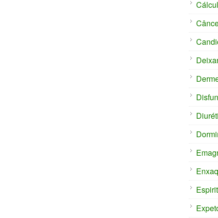
Cálcul
Cânce
Candi
Deixa
Derm
Disfun
Diurét
Dormi
Emagr
Enxaq
Espiri
Expet