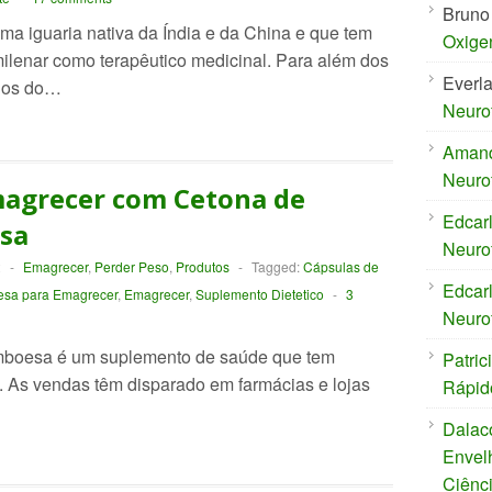
Bruno
ma iguaria nativa da Índia e da China e que tem
Oxige
ilenar como terapêutico medicinal. Para além dos
Everl
idos do…
Neuro
Aman
Neuro
agrecer com Cetona de
Edcar
sa
Neuro
2
-
Emagrecer
,
Perder Peso
,
Produtos
-
Tagged:
Cápsulas de
Edcar
esa para Emagrecer
,
Emagrecer
,
Suplemento Dietetico
-
3
Neuro
mboesa é um suplemento de saúde que tem
Patric
. As vendas têm disparado em farmácias e lojas
Rápid
Dalac
Envel
Ciênc