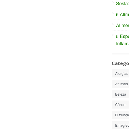
Sesta:
5 Alim
Alimen
5 Espe
Inflam
Catego
Alergias
Animais
Beleza
Câncer
Disfunção
Emagrec