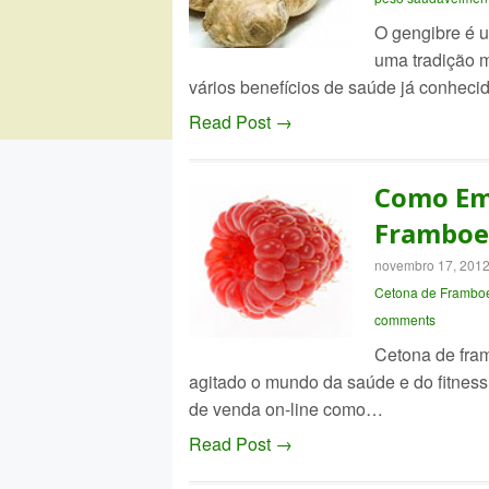
O gengibre é u
uma tradição m
vários benefícios de saúde já conhec
Read Post →
Como Em
Framboe
novembro 17, 201
Cetona de Frambo
comments
Cetona de fra
agitado o mundo da saúde e do fitness
de venda on-line como…
Read Post →