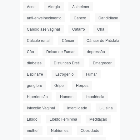
Acne
Alergia
Alzheimer
anti-envelhecimento
Cancro
Candidíase
Candidíase vaginal
Catarro
Chá
Cálculo renal
Câncer
Câncer de Próstata
Cão
Deixar de Fumar
depressão
diabetes
Disfuncao Eretil
Emagrecer
Espinafre
Estrogenio
Fumar
gengibre
Gripe
Herpes
Hipertensão
Homem
Impotência
Infecção Vaginal
Infertilidade
L-Lisina
Libido
Líbido Feminina
Meditação
mulher
Nutrientes
Obesidade