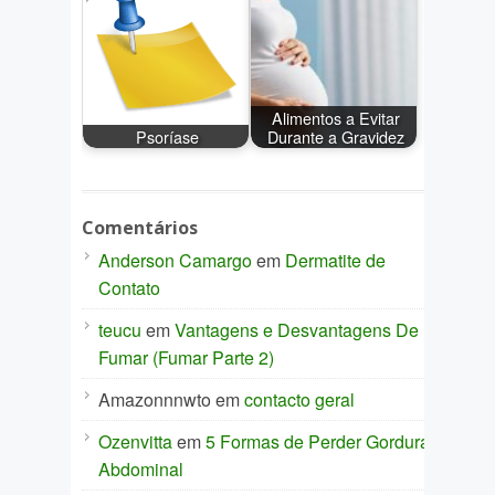
Alimentos a Evitar
Psoríase
Durante a Gravidez
Comentários
Anderson Camargo
em
Dermatite de
Contato
teucu
em
Vantagens e Desvantagens De
Fumar (Fumar Parte 2)
Amazonnnwto
em
contacto geral
Ozenvitta
em
5 Formas de Perder Gordura
Abdominal