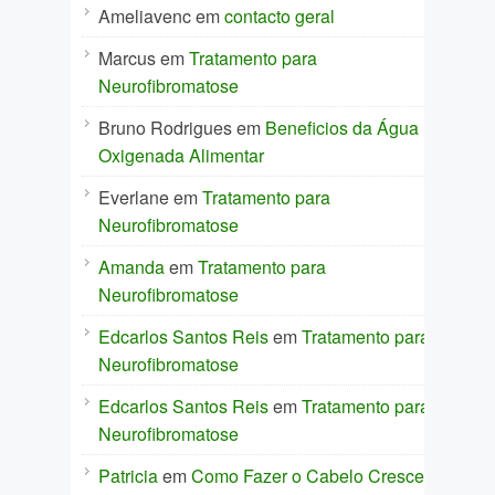
Ameliavenc
em
contacto geral
Marcus
em
Tratamento para
Neurofibromatose
Bruno Rodrigues
em
Beneficios da Água
Oxigenada Alimentar
Everlane
em
Tratamento para
Neurofibromatose
Amanda
em
Tratamento para
Neurofibromatose
Edcarlos Santos Reis
em
Tratamento para
Neurofibromatose
Edcarlos Santos Reis
em
Tratamento para
Neurofibromatose
Patricia
em
Como Fazer o Cabelo Crescer