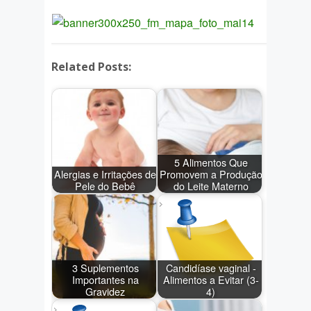
Related Posts:
5 Alimentos Que
Alergias e Irritações de
Promovem a Produção
Pele do Bebê
do Leite Materno
3 Suplementos
Candidíase vaginal -
Importantes na
Alimentos a Evitar (3-
Gravidez
4)