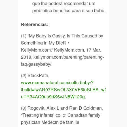
que lhe poderá recomendar um
probiótico benéfico para o seu bebé.
Referências:
(1) “My Baby Is Gassy. Is This Caused by
Something in My Diet? •
KellyMom.com.” KellyMom.com, 17 Mar.
2018, kellymom.com/parenting/parenting-
faq/gassybaby/.
(2) StackPath,
www.mamanatural.com/colic-baby/?
fbclid=IwAR07RSwOL3X0VF6fuSLBA_w0Fc2MzT2
uTR34AQ9uu9dS6vJN8W120g
.
(3) Rogovik, Alex L and Ran D Goldman.
“Treating infants’ colic” Canadian family
physician Medecin de famille