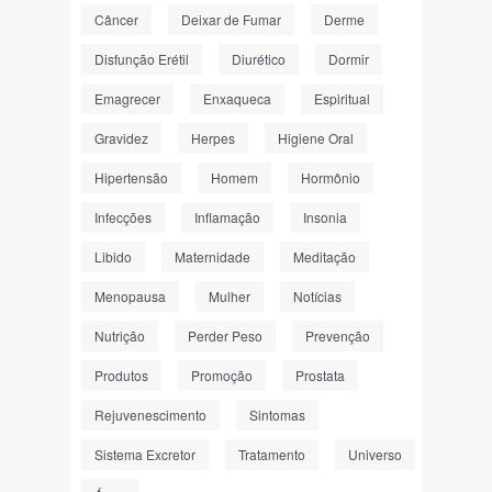
Câncer
Deixar de Fumar
Derme
Disfunção Erétil
Diurético
Dormir
Emagrecer
Enxaqueca
Espiritual
Gravidez
Herpes
Higiene Oral
Hipertensão
Homem
Hormônio
Infecções
Inflamação
Insonia
Libido
Maternidade
Meditação
Menopausa
Mulher
Notícias
Nutrição
Perder Peso
Prevenção
Produtos
Promoção
Prostata
Rejuvenescimento
Sintomas
Sistema Excretor
Tratamento
Universo