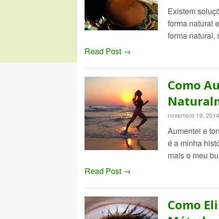
Existem soluçõ
forma natural 
forma natural,
Read Post →
Como A
Natural
novembro 19, 201
Aumentei e to
é a minha his
mais o meu bu
Read Post →
Como Eli