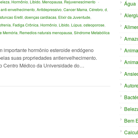
eleza
,
Hormônio
,
Libido
,
Menopausa
,
Rejuvenescimento
-
Água
,
anti-envelhecimento
,
Antidepressivo
,
Cancer Mama
,
Cérebro
,
d
,
Alergi
sfuncao Eretil
,
doenças cardiacas
,
Elixir da Juventude
,
frenia
,
Fadiga Crônica
,
Hormônio
,
Libido
,
Lúpus
,
osteoporose
,
Alime
e Memória
,
Remedios naturais menopausa
,
Síndrome Metabólica
Amaz
 importante hormônio esteroide endógeno
Anima
pelas suas propriedades antienvelhecimento.
Anima
o Centro Médico da Universidade do…
Ansie
Autor
Bactér
Belez
Bem E
Calcu