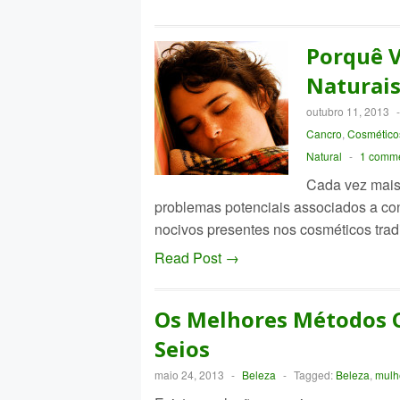
Porquê V
Naturai
outubro 11, 2013
Cancro
,
Cosméticos
Natural
-
1 comm
Cada vez mais
problemas potenciais associados a con
nocivos presentes nos cosméticos trad
Read Post →
Os Melhores Métodos C
Seios
maio 24, 2013
-
Beleza
-
Tagged:
Beleza
,
mulh