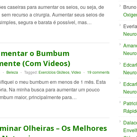
es caseiras para aumentar os seios, ou seja, de
Bruno
e sem recurso a cirurgia. Aumentar seus seios de
Oxige
 simples, segura e barata é possível, mas…
Everl
Neuro
Aman
umentar o Bumbum
Neuro
mente (Com Videos)
Edcar
Neuro
4
-
Beleza
-
Tagged:
Exercícios Glúteos
,
Video
-
19 comments
nifiquei o meu bumbum em menos de 1 mẽs. Esta
Edcar
tória. Na minha busca para aumentar um pouco
Neuro
mbum maior, principalmente para…
Patric
Rápid
Dalac
minar Olheiras – Os Melhores
Envel