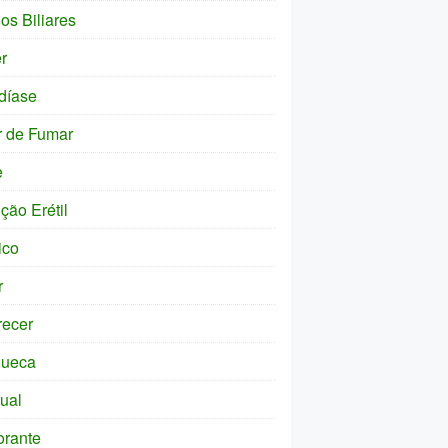
os Biliares
r
díase
r de Fumar
e
ção Erétil
ico
r
ecer
ueca
tual
orante