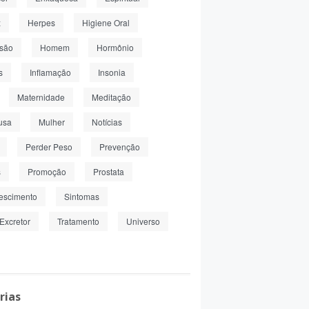
z
Herpes
Higiene Oral
nsão
Homem
Hormônio
s
Inflamação
Insonia
Maternidade
Meditação
usa
Mulher
Notícias
Perder Peso
Prevenção
s
Promoção
Prostata
escimento
Sintomas
Excretor
Tratamento
Universo
rias