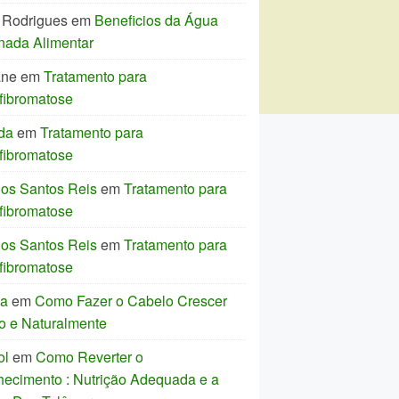
 Rodrigues
em
Beneficios da Água
nada Alimentar
ane
em
Tratamento para
fibromatose
da
em
Tratamento para
fibromatose
los Santos Reis
em
Tratamento para
fibromatose
los Santos Reis
em
Tratamento para
fibromatose
ia
em
Como Fazer o Cabelo Crescer
o e Naturalmente
ol
em
Como Reverter o
hecimento : Nutrição Adequada e a