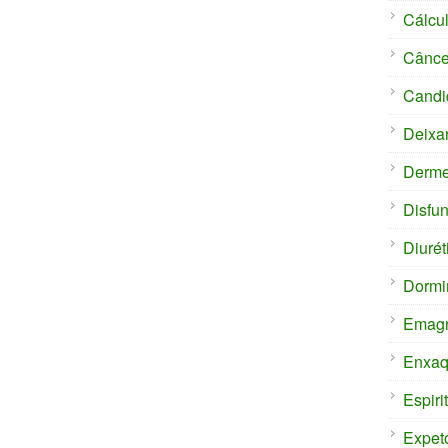
Cálcul
Cânce
Candi
Deixa
Derm
Disfun
Diurét
Dormi
Emagr
Enxaq
Espiri
Expet