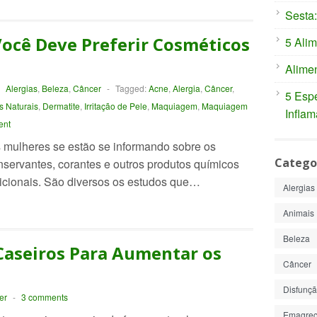
Sesta:
ocê Deve Preferir Cosméticos
5 Alim
s
Alimen
-
Alergias
,
Beleza
,
Câncer
-
Tagged:
Acne
,
Alergia
,
Câncer
,
5 Espe
 Naturais
,
Dermatite
,
Irritação de Pele
,
Maquiagem
,
Maquiagem
Inflam
ent
 mulheres se estão se informando sobre os
Catego
servantes, corantes e outros produtos químicos
icionais. São diversos os estudos que…
Alergias
Animais
Beleza
aseiros Para Aumentar os
Câncer
Disfunção
er
-
3 comments
Emagrec