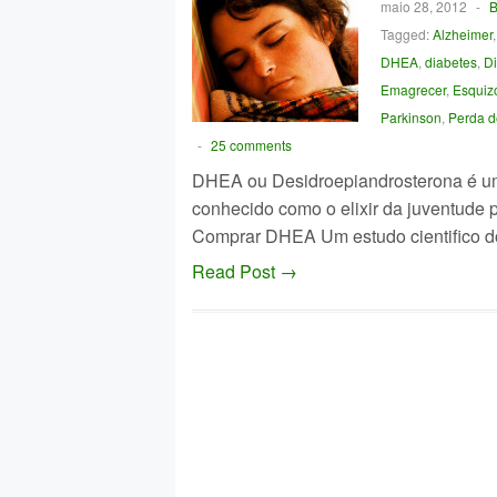
maio 28, 2012
-
B
Tagged:
Alzheimer
DHEA
,
diabetes
,
Di
Emagrecer
,
Esquizo
Parkinson
,
Perda d
-
25 comments
DHEA ou Desidroepiandrosterona é um
conhecido como o elixir da juventude 
Comprar DHEA Um estudo cientifico d
Read Post →