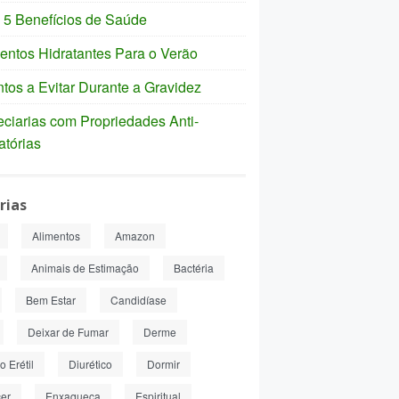
 5 Benefícios de Saúde
entos Hidratantes Para o Verão
tos a Evitar Durante a Gravidez
ciarias com Propriedades Anti-
atórias
rias
Alimentos
Amazon
Animais de Estimação
Bactéria
Bem Estar
Candidíase
Deixar de Fumar
Derme
 Erétil
Diurético
Dormir
er
Enxaqueca
Espiritual