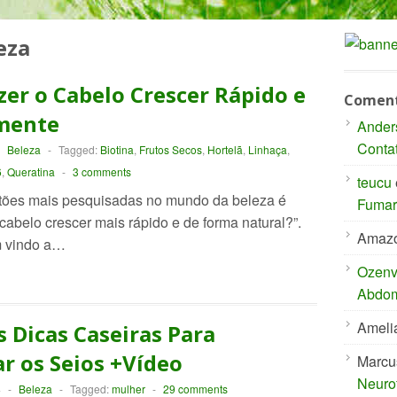
eza
er o Cabelo Crescer Rápido e
Coment
mente
Ander
Conta
-
Beleza
-
Tagged:
Biotina
,
Frutos Secos
,
Hortelã
,
Linhaça
,
6
,
Queratina
-
3 comments
teucu
ões mais pesquisadas no mundo da beleza é
Fumar 
cabelo crescer mais rápido e de forma natural?”.
Amaz
m vindo a…
Ozenvi
Abdom
Ameli
 Dicas Caseiras Para
 os Seios +Vídeo
Marcu
Neuro
4
-
Beleza
-
Tagged:
mulher
-
29 comments