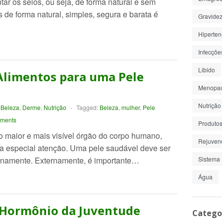
ar os seios, ou seja, de forma natural e sem
s de forma natural, simples, segura e barata é
Gravide
Hiperte
Infecçõe
Libido
Alimentos para uma Pele
Menopa
Nutrição
Beleza
,
Derme
,
Nutrição
-
Tagged:
Beleza
,
mulher
,
Pele
ments
Produto
o maior e mais visível órgão do corpo humano,
Rejuven
a especial atenção. Uma pele saudável deve ser
rnamente. Externamente, é importante…
Sistema 
Água
 Hormônio da Juventude
Catego