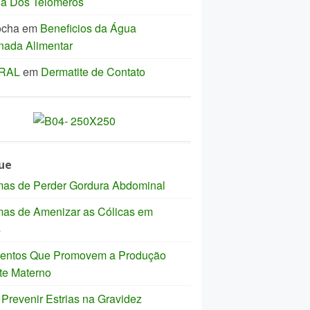
ia Dos Telômeros
ocha
em
Beneficios da Água
nada Alimentar
IRAL
em
Dermatite de Contato
ue
mas de Perder Gordura Abdominal
mas de Amenizar as Cólicas em
s
mentos Que Promovem a Produção
te Materno
revenir Estrias na Gravidez