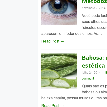
Métodos
novembro 2, 2014
Você pode faci
seus olhos usa
“círculos escu
aparecem em redor dos olhos. As…
Read Post →
Babosa: 
estética
julho 24, 2014
-
B
comment
Quais são os p
babosa ou aloe
beleza capilar, possui muitas outras
Read Post →