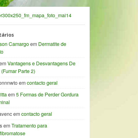
ários
son Camargo
em
Dermatite de
to
em
Vantagens e Desvantagens De
(Fumar Parte 2)
onnnwto
em
contacto geral
tta
em
5 Formas de Perder Gordura
inal
avenc
em
contacto geral
s
em
Tratamento para
fibromatose