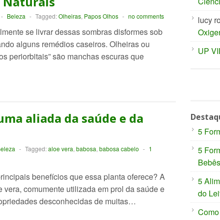
 Naturais
Ciênc
-
Beleza
-
Tagged:
Olheiras
,
Papos Olhos
-
no comments
lucy r
lmente se livrar dessas sombras disformes sob
Oxige
ndo alguns remédios caseiros. Olheiras ou
UP V
ros periorbitais” são manchas escuras que
uma aliada da saúde e da
Destaq
5 For
eleza
-
Tagged:
aloe vera
,
babosa
,
babosa cabelo
-
1
5 For
Bebê
rincipais benefícios que essa planta oferece? A
5 Ali
 vera, comumente utilizada em prol da saúde e
do Lei
 propriedades desconhecidas de muitas…
Como P