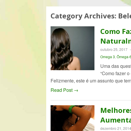
Category Archives:
Bel
Como Faz
Natural
outubro 25, 2017
Omega 3
,
Ômega-
Uma das quest
“Como fazer o 
Felizmente, este é um assunto que te
Read Post →
Melhores
Aumentar
dezembro 21, 201