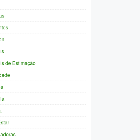
as
ntos
on
is
is de Estimação
dade
es
ia
a
star
ladoras