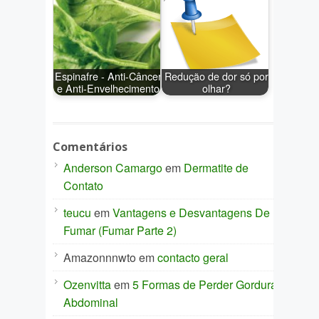
Espinafre - Anti-Câncer
Redução de dor só por
e Anti-Envelhecimento
olhar?
Comentários
Anderson Camargo
em
Dermatite de
Contato
teucu
em
Vantagens e Desvantagens De
Fumar (Fumar Parte 2)
Amazonnnwto
em
contacto geral
Ozenvitta
em
5 Formas de Perder Gordura
Abdominal