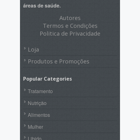
áreas de saúde.
Autores
Termos e Condições
Politica de Privacidade
Loja
Produtos e Promoções
Popular Categories
Tratamento
Nutrição
Alimentos
Mulher
Libido