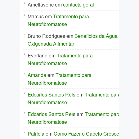
Ameliavenc
em
contacto geral
Marcus
em
Tratamento para
Neurofibromatose
Bruno Rodrigues
em
Beneficios da Água
Oxigenada Alimentar
Everlane
em
Tratamento para
Neurofibromatose
Amanda
em
Tratamento para
Neurofibromatose
Edcarlos Santos Reis
em
Tratamento para
Neurofibromatose
Edcarlos Santos Reis
em
Tratamento para
Neurofibromatose
Patricia
em
Como Fazer o Cabelo Crescer