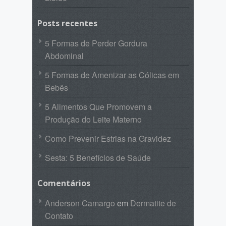
Posts recentes
5 Formas de Perder Gordura
Abdominal
5 Formas de Amenizar as Cólicas em
Bebês
5 Alimentos Que Promovem a
Produção do Leite Materno
Como Prevenir Estrias na Gravidez
Sesta: 5 Benefícios de Saúde
Comentários
Anderson Camargo
em
Dermatite de
Contato