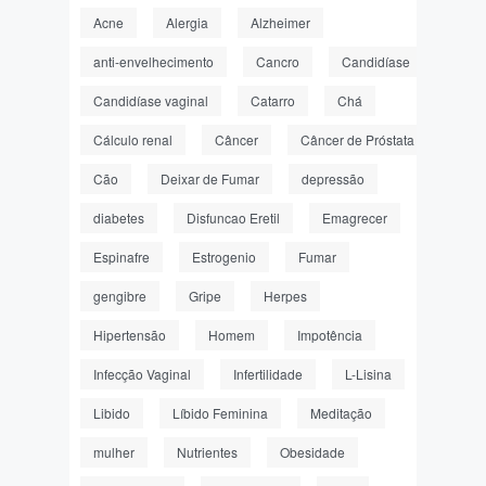
Acne
Alergia
Alzheimer
anti-envelhecimento
Cancro
Candidíase
Candidíase vaginal
Catarro
Chá
Cálculo renal
Câncer
Câncer de Próstata
Cão
Deixar de Fumar
depressão
diabetes
Disfuncao Eretil
Emagrecer
Espinafre
Estrogenio
Fumar
gengibre
Gripe
Herpes
Hipertensão
Homem
Impotência
Infecção Vaginal
Infertilidade
L-Lisina
Libido
Líbido Feminina
Meditação
mulher
Nutrientes
Obesidade