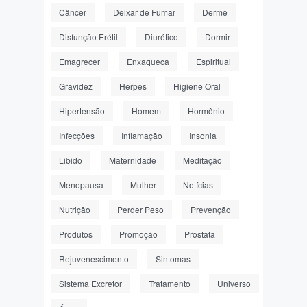
Câncer
Deixar de Fumar
Derme
Disfunção Erétil
Diurético
Dormir
Emagrecer
Enxaqueca
Espiritual
Gravidez
Herpes
Higiene Oral
Hipertensão
Homem
Hormônio
Infecções
Inflamação
Insonia
Libido
Maternidade
Meditação
Menopausa
Mulher
Notícias
Nutrição
Perder Peso
Prevenção
Produtos
Promoção
Prostata
Rejuvenescimento
Sintomas
Sistema Excretor
Tratamento
Universo