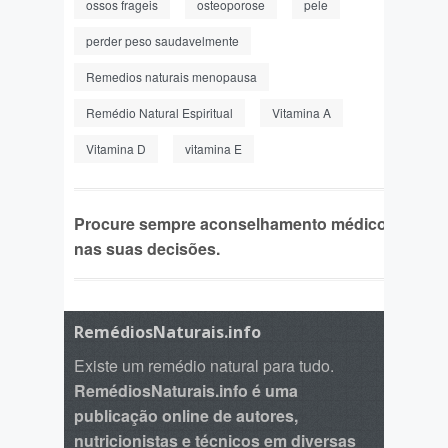
ossos frageis
osteoporose
pele
perder peso saudavelmente
Remedios naturais menopausa
Remédio Natural Espiritual
Vitamina A
Vitamina D
vitamina E
Procure sempre aconselhamento médico
nas suas decisões.
RemédiosNaturais.info
Existe um remédio natural para tudo.
RemédiosNaturais.info é uma
publicação online de autores,
nutricionistas e técnicos em diversas