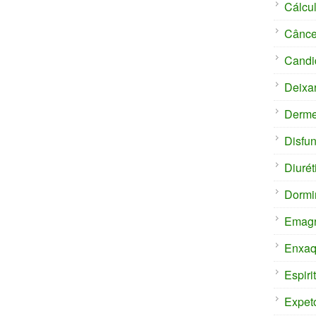
Cálcul
Cânce
Candi
Deixa
Derm
Disfun
Diurét
Dormi
Emagr
Enxaq
Espiri
Expet