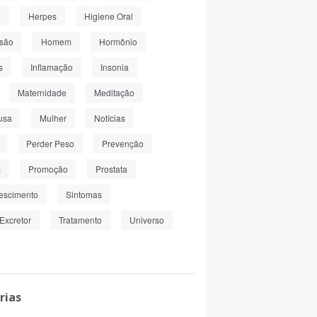
z
Herpes
Higiene Oral
nsão
Homem
Hormônio
s
Inflamação
Insonia
Maternidade
Meditação
usa
Mulher
Notícias
Perder Peso
Prevenção
s
Promoção
Prostata
escimento
Sintomas
Excretor
Tratamento
Universo
rias