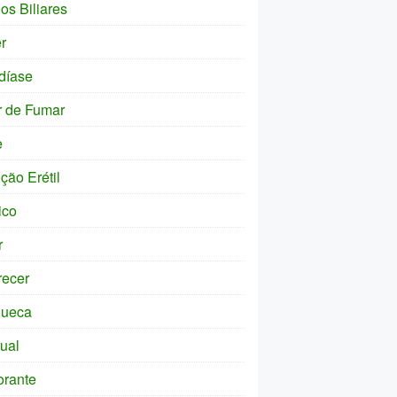
os Biliares
r
díase
r de Fumar
e
ção Erétil
ico
r
ecer
ueca
tual
orante