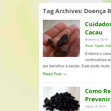
Tag Archives:
Doença R
Cuidado
Cacau
fevereiro 2, 2015
Renal
,
Figado
,
Grã
Embora o cacau
controvérsia r
ser benéfico à saúde. Este pode mui
Read Post →
Como Red
Prevenir
março 13, 2014
-