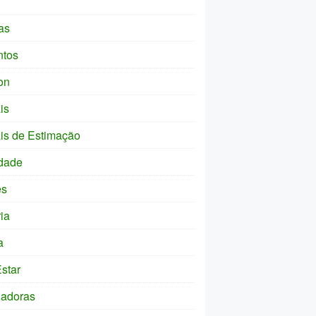
as
ntos
on
is
is de Estimação
dade
es
ia
a
star
ladoras