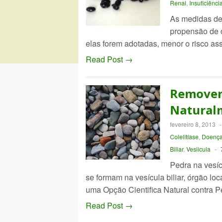
Renal
,
Insuficiênci
As medidas de 
propensão de c
elas forem adotadas, menor o risco as
Read Post →
Remover 
Natural
fevereiro 8, 2013
Colelitíase
,
Doença
Biliar
,
Vesiicula
-
Pedra na vesíc
se formam na vesícula biliar, órgão loca
uma Opção Cientifica Natural contra 
Read Post →