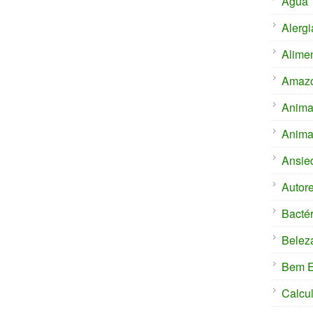
Água
Alergi
Alime
Amaz
Anima
Anima
Ansie
Autor
Bactér
Belez
Bem E
Calcu