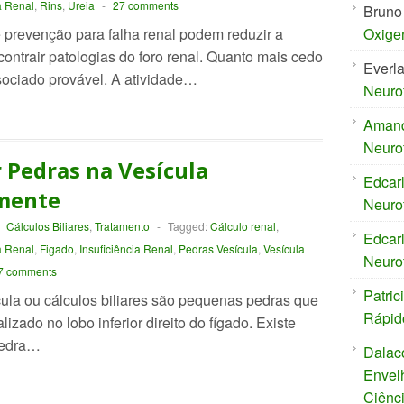
a Renal
,
Rins
,
Ureia
-
27 comments
Bruno
prevenção para falha renal podem reduzir a
Oxige
ontrair patologias do foro renal. Quanto mais cedo
Everl
sociado provável. A atividade…
Neuro
Aman
Neuro
Pedras na Vesícula
Edcar
mente
Neuro
-
Cálculos Biliares
,
Tratamento
-
Tagged:
Cálculo renal
,
Edcar
 Renal
,
Figado
,
Insuficiência Renal
,
Pedras Vesícula
,
Vesícula
Neuro
7 comments
Patric
ula ou cálculos biliares são pequenas pedras que
Rápid
lizado no lobo inferior direito do fígado. Existe
Pedra…
Dalac
Envel
Ciênc