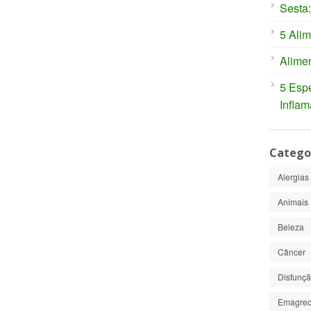
Sesta:
5 Alim
Alimen
5 Espe
Inflam
Catego
Alergias
Animais
Beleza
Câncer
Disfunção
Emagrec