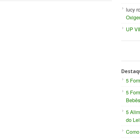
lucy r
Oxige
UP V
Destaq
5 For
5 For
Bebê
5 Ali
do Lei
Como P