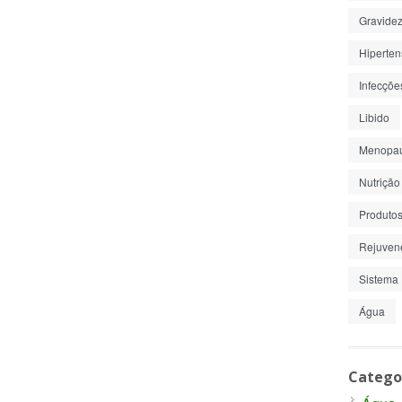
Gravide
Hiperte
Infecçõe
Libido
Menopa
Nutrição
Produto
Rejuven
Sistema 
Água
Catego