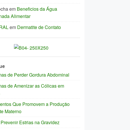
ocha
em
Beneficios da Água
nada Alimentar
IRAL
em
Dermatite de Contato
ue
mas de Perder Gordura Abdominal
mas de Amenizar as Cólicas em
s
mentos Que Promovem a Produção
te Materno
revenir Estrias na Gravidez