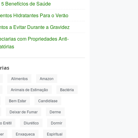
 5 Benefícios de Saúde
entos Hidratantes Para o Verão
tos a Evitar Durante a Gravidez
ciarias com Propriedades Anti-
atórias
rias
Alimentos
Amazon
Animais de Estimação
Bactéria
Bem Estar
Candidíase
Deixar de Fumar
Derme
 Erétil
Diurético
Dormir
er
Enxaqueca
Espiritual