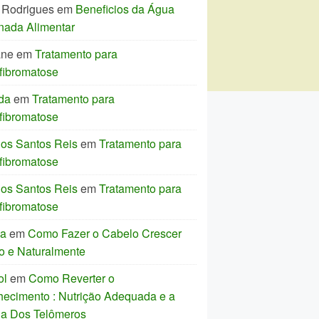
 Rodrigues
em
Beneficios da Água
nada Alimentar
ane
em
Tratamento para
fibromatose
da
em
Tratamento para
fibromatose
los Santos Reis
em
Tratamento para
fibromatose
los Santos Reis
em
Tratamento para
fibromatose
ia
em
Como Fazer o Cabelo Crescer
o e Naturalmente
ol
em
Como Reverter o
hecimento : Nutrição Adequada e a
ia Dos Telômeros