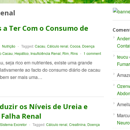
enal
s a Ter Com o Consumo de
Coment
Ander
Conta
-
Nutrição
-
Tagged:
Cacau
,
Cálculo renal
,
Cocoa
,
Doença
o Cacau
,
Hepático
,
Insuficiência Renal
,
Rim
,
Rins
-
1 comment
teucu
, seja rico em nutrientes, existe uma grande
Fumar 
elativamente ao facto do consumo diário de cacau
Amaz
to bem ser mais uma…
Ozenvi
Abdom
Ameli
uzir os Níveis de Ureia e
 Falha Renal
Marcu
Neuro
Sistema Excretor
-
Tagged:
Cálculo renal
,
Creatinina
,
Doença