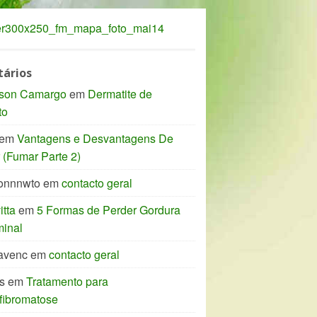
ários
son Camargo
em
Dermatite de
to
em
Vantagens e Desvantagens De
(Fumar Parte 2)
onnnwto
em
contacto geral
tta
em
5 Formas de Perder Gordura
inal
avenc
em
contacto geral
s
em
Tratamento para
fibromatose