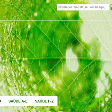
O
SAÚDE A-E
SAÚDE F-Z