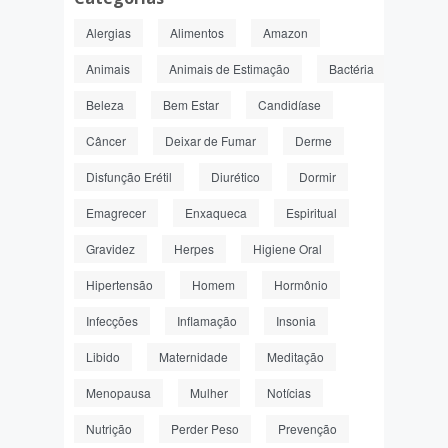
Alergias
Alimentos
Amazon
Animais
Animais de Estimação
Bactéria
Beleza
Bem Estar
Candidíase
Câncer
Deixar de Fumar
Derme
Disfunção Erétil
Diurético
Dormir
Emagrecer
Enxaqueca
Espiritual
Gravidez
Herpes
Higiene Oral
Hipertensão
Homem
Hormônio
Infecções
Inflamação
Insonia
Libido
Maternidade
Meditação
Menopausa
Mulher
Notícias
Nutrição
Perder Peso
Prevenção