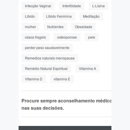
Infecção Vaginal
Infertilidade
L-Lisina
Libido
Líbido Feminina
Meditação
mulher
Nutrientes
Obesidade
ossos frageis
osteoporose
pele
perder peso saudavelmente
Remedios naturais menopausa
Remédio Natural Espiritual
Vitamina A
Vitamina D
vitamina E
Procure sempre aconselhamento médico
nas suas decisões.