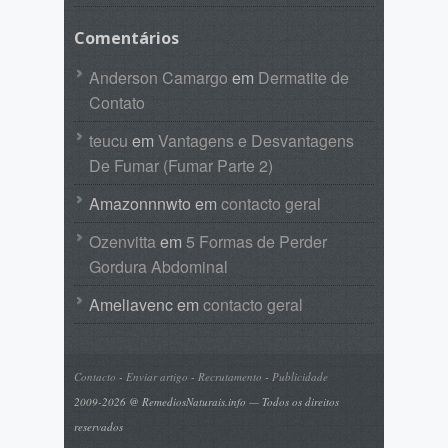
Comentários
Anderson Camargo
em
Dermatite de
Contato
teucu
em
Vantagens e Desvantagens
De Fumar (Fumar Parte 2)
Amazonnnwto
em
contacto geral
Ozenvitta
em
5 Formas de Perder
Gordura Abdominal
Ameliavenc
em
contacto geral
Contacto
-
Enviar artigo
-
Recrutamento
-
Publicidade
2009-2026 @ RemediosNaturais.info — Todos os direitos
reservados