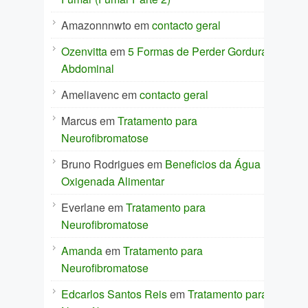
Amazonnnwto
em
contacto geral
Ozenvitta
em
5 Formas de Perder Gordura
Abdominal
Ameliavenc
em
contacto geral
Marcus
em
Tratamento para
Neurofibromatose
Bruno Rodrigues
em
Beneficios da Água
Oxigenada Alimentar
Everlane
em
Tratamento para
Neurofibromatose
Amanda
em
Tratamento para
Neurofibromatose
Edcarlos Santos Reis
em
Tratamento para