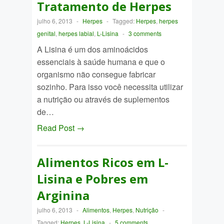
Tratamento de Herpes
julho 6, 2013
-
Herpes
-
Tagged:
Herpes
,
herpes
genital
,
herpes labial
,
L-Lisina
-
3 comments
A Lisina é um dos aminoácidos
essenciais à saúde humana e que o
organismo não consegue fabricar
sozinho. Para isso você necessita utilizar
a nutrição ou através de suplementos
de…
Read Post →
Alimentos Ricos em L-
Lisina e Pobres em
Arginina
julho 6, 2013
-
Alimentos
,
Herpes
,
Nutrição
-
Tagged:
Herpes
,
L-Lisina
-
5 comments