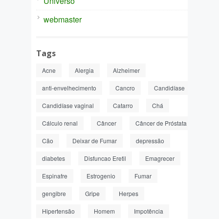
Universo
webmaster
Tags
Acne
Alergia
Alzheimer
anti-envelhecimento
Cancro
Candidíase
Candidíase vaginal
Catarro
Chá
Cálculo renal
Câncer
Câncer de Próstata
Cão
Deixar de Fumar
depressão
diabetes
Disfuncao Eretil
Emagrecer
Espinafre
Estrogenio
Fumar
gengibre
Gripe
Herpes
Hipertensão
Homem
Impotência