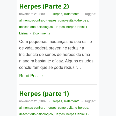
Herpes (Parte 2)
novembro 21, 2009
-
Herpes
,
Tratamento
-
Tagged:
alimentos-contra-o-herpes
,
como-evitar-o-herpes
,
desconforto-psicologico
,
Herpes
,
herpes labial
,
L-
Lisina
-
2 comments
Com pequenas mudanças no seu estilo
de vida, poderá prevenir e reduzir a
incidência de surtos de herpes de uma
maneira bastante eficaz. Alguns estudos
concluíram que se pode reduzir…
Read Post →
Herpes (parte 1)
novembro 21, 2009
-
Herpes
,
Tratamento
-
Tagged:
alimentos-contra-o-herpes
,
como-evitar-o-herpes
,
desconforto-psicologico
,
Herpes
,
herpes labial
,
L-