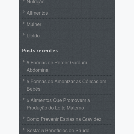
Nutrição
Alimentos
Mulher
Libido
Posts recentes
5 Formas de Perder Gordura
Abdominal
5 Formas de Amenizar as Cólicas em
Bebês
5 Alimentos Que Promovem a
Produção do Leite Materno
Como Prevenir Estrias na Gravidez
Sesta: 5 Benefícios de Saúde