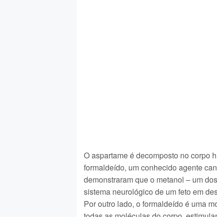
O aspartame é decomposto no corpo h
formaldeído, um conhecido agente can
demonstraram que o metanol – um dos 
sistema neurológico de um feto em de
Por outro lado, o formaldeído é uma m
todas as moléculas do corpo, estimula