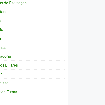
is de Estimação
dade
es
ia
a
star
ladoras
os Biliares
r
díase
r de Fumar
e