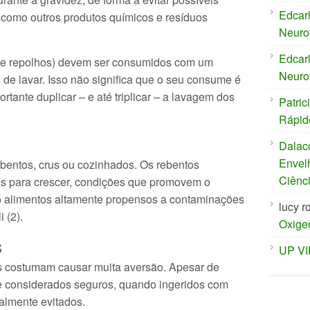
Edcar
como outros produtos químicos e resíduos
Neuro
Edcar
s e repolhos) devem ser consumidos com um
Neuro
s de lavar. Isso não significa que o seu consume é
rtante duplicar – e até triplicar – a lavagem dos
Patric
Rápid
Dalac
Envel
rebentos, crus ou cozinhados. Os rebentos
Ciênc
s para crescer, condições que promovem o
ão alimentos altamente propensos a contaminações
lucy r
 (2).
Oxige
s
UP V
as costumam causar muita aversão. Apesar de
e considerados seguros, quando ingeridos com
almente evitados.