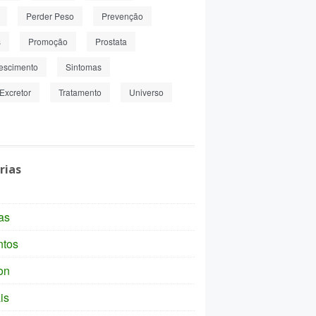
Perder Peso
Prevenção
s
Promoção
Prostata
escimento
Sintomas
Excretor
Tratamento
Universo
rias
as
ntos
on
is