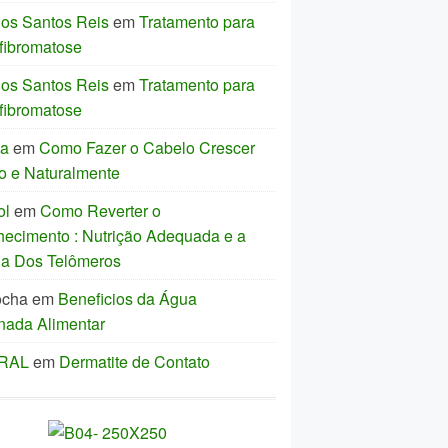
los Santos Reis
em
Tratamento para
fibromatose
los Santos Reis
em
Tratamento para
fibromatose
ia
em
Como Fazer o Cabelo Crescer
o e Naturalmente
ol
em
Como Reverter o
hecimento : Nutrição Adequada e a
ia Dos Telômeros
ocha
em
Beneficios da Água
nada Alimentar
IRAL
em
Dermatite de Contato