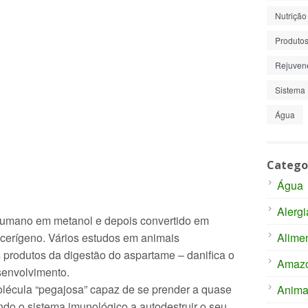
Nutrição
Produto
Rejuven
Sistema 
Água
Catego
Água
Alergi
umano em metanol e depois convertido em
Alime
cerígeno. Vários estudos em animais
produtos da digestão do aspartame – danifica o
Amaz
senvolvimento.
olécula “pegajosa” capaz de se prender a quase
Anima
ndo o sistema imunológico a autodestruir o seu