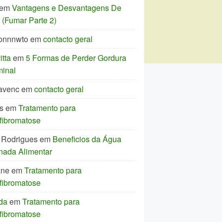
em
Vantagens e Desvantagens De
(Fumar Parte 2)
onnnwto
em
contacto geral
tta
em
5 Formas de Perder Gordura
inal
avenc
em
contacto geral
s
em
Tratamento para
fibromatose
 Rodrigues
em
Beneficios da Água
nada Alimentar
ane
em
Tratamento para
fibromatose
da
em
Tratamento para
fibromatose