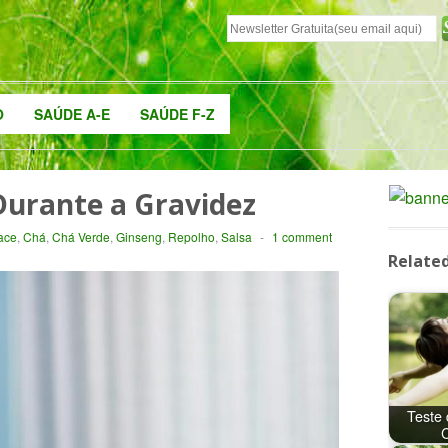
O
SAÚDE A-E
SAÚDE F-Z
Durante a Gravidez
ace
,
Chá
,
Chá Verde
,
Ginseng
,
Repolho
,
Salsa
-
1 comment
Related
Teste
C