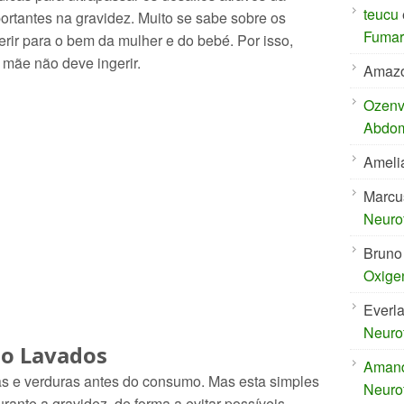
teucu
ortantes na gravidez. Muito se sabe sobre os
Fumar 
rir para o bem da mulher e do bebé. Por isso,
a mãe não deve ingerir.
Amaz
Ozenvi
Abdom
Ameli
Marcu
Neuro
Bruno
Oxige
Everl
Neuro
ão Lavados
Aman
as e verduras antes do consumo. Mas esta simples
Neuro
rante a gravidez, de forma a evitar possíveis