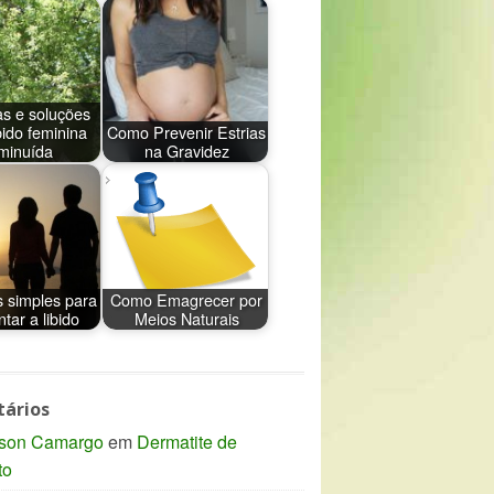
as e soluções
bido feminina
Como Prevenir Estrias
minuída
na Gravidez
s simples para
Como Emagrecer por
tar a libido
Meios Naturais
ários
son Camargo
em
Dermatite de
to