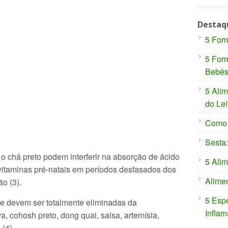
Destaq
5 For
5 For
Bebê
5 Ali
do Lei
Como P
Sesta:
o chá preto podem interferir na absorção de ácido
5 Alim
s vitaminas pré-natais em períodos desfasados dos
Alimen
ão (3).
5 Espe
que devem ser totalmente eliminadas da
Inflam
a, cohosh preto, dong quai, salsa, artemísia,
(4).