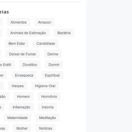
rias
Alimentos
Amazon
Animais de Estimação
Bactéria
Bem Estar
Candidíase
Deixar de Fumar
Derme
 Erétil
Diurético
Dormir
er
Enxaqueca
Espiritual
z
Herpes
Higiene Oral
nsão
Homem
Hormônio
s
Inflamação
Insonia
Maternidade
Meditação
usa
Mulher
Notícias