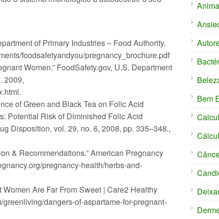
Anima
Ansie
Autor
partment of Primary Industries – Food Authority.
uments/foodsafetyandyou/pregnancy_brochure.pdf
Bactér
Pregnant Women.” FoodSafety.gov, U.S. Department
. 2009,
Belez
.html.
Bem E
uence of Green and Black Tea on Folic Acid
: Potential Risk of Diminished Folic Acid
Calcu
ug Disposition, vol. 29, no. 6, 2008, pp. 335–348.,
Cálcul
ution & Recommendations.” American Pregnancy
Cânce
regnancy.org/pregnancy-health/herbs-and-
Candi
nt Women Are Far From Sweet | Care2 Healthy
Deixa
/greenliving/dangers-of-aspartame-for-pregnant-
Derm