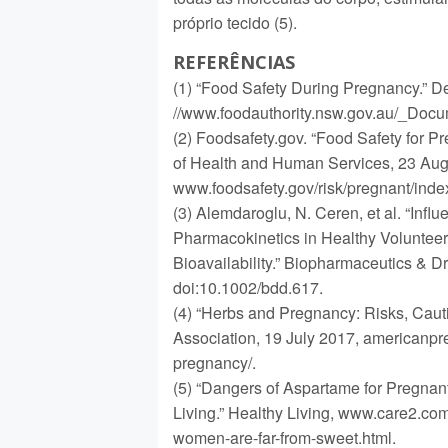
próprio tecido (5).
REFERÊNCIAS
(1) “Food Safety During Pregnancy.” De
//www.foodauthority.nsw.gov.au/_Doc
(2) Foodsafety.gov. “Food Safety for 
of Health and Human Services, 23 Aug
www.foodsafety.gov/risk/pregnant/index
(3) Alemdaroglu, N. Ceren, et al. “Infl
Pharmacokinetics in Healthy Volunteers
Bioavailability.” Biopharmaceutics & Dr
doi:10.1002/bdd.617.
(4) “Herbs and Pregnancy: Risks, Ca
Association, 19 July 2017, americanp
pregnancy/.
(5) “Dangers of Aspartame for Pregna
Living.” Healthy Living, www.care2.com
women-are-far-from-sweet.html.