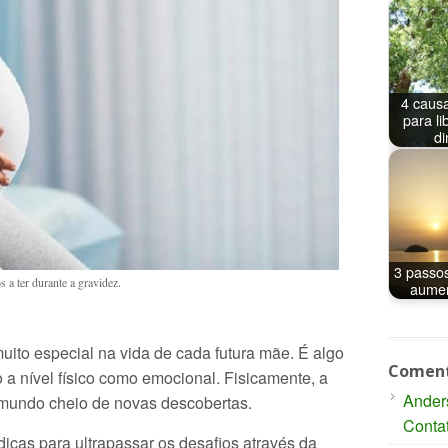
4 caus
para li
di
3 passo
 a ter durante a gravidez.
aumen
uito especial na vida de cada futura mãe. É algo
Coment
 a nível físico como emocional. Fisicamente, a
Ander
 mundo cheio de novas descobertas.
Conta
dicas para ultrapassar os desafios através da