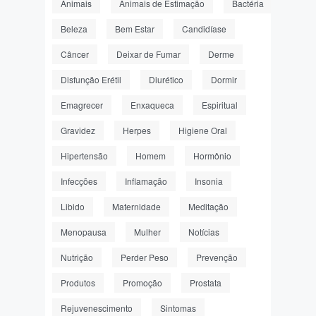
Animais
Animais de Estimação
Bactéria
Beleza
Bem Estar
Candidíase
Câncer
Deixar de Fumar
Derme
Disfunção Erétil
Diurético
Dormir
Emagrecer
Enxaqueca
Espiritual
Gravidez
Herpes
Higiene Oral
Hipertensão
Homem
Hormônio
Infecções
Inflamação
Insonia
Libido
Maternidade
Meditação
Menopausa
Mulher
Notícias
Nutrição
Perder Peso
Prevenção
Produtos
Promoção
Prostata
Rejuvenescimento
Sintomas