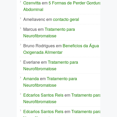
Ozenvitta
em
5 Formas de Perder Gordura
Abdominal
Ameliavenc
em
contacto geral
Marcus
em
Tratamento para
Neurofibromatose
Bruno Rodrigues
em
Beneficios da Água
Oxigenada Alimentar
Everlane
em
Tratamento para
Neurofibromatose
Amanda
em
Tratamento para
Neurofibromatose
Edcarlos Santos Reis
em
Tratamento para
Neurofibromatose
Edcarlos Santos Reis
em
Tratamento para