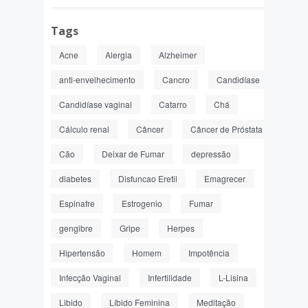
Tags
Acne
Alergia
Alzheimer
anti-envelhecimento
Cancro
Candidíase
Candidíase vaginal
Catarro
Chá
Cálculo renal
Câncer
Câncer de Próstata
Cão
Deixar de Fumar
depressão
diabetes
Disfuncao Eretil
Emagrecer
Espinafre
Estrogenio
Fumar
gengibre
Gripe
Herpes
Hipertensão
Homem
Impotência
Infecção Vaginal
Infertilidade
L-Lisina
Libido
Líbido Feminina
Meditação