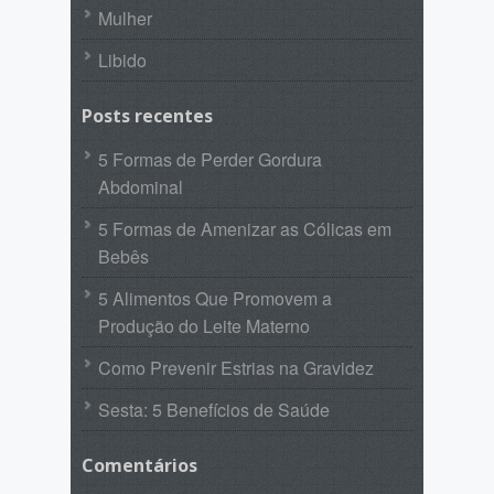
Mulher
Libido
Posts recentes
5 Formas de Perder Gordura
Abdominal
5 Formas de Amenizar as Cólicas em
Bebês
5 Alimentos Que Promovem a
Produção do Leite Materno
Como Prevenir Estrias na Gravidez
Sesta: 5 Benefícios de Saúde
Comentários