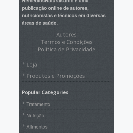
RemédiosNaturais.info é uma
publicação online de autores,
nutricionistas e técnicos em diversas
áreas de saúde.
Autores
Termos e Condições
Politica de Privacidade
Loja
Produtos e Promoções
Popular Categories
Tratamento
Nutrição
Alimentos