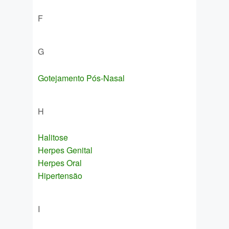
F
G
Gotejamento Pós-Nasal
H
Halitose
Herpes Genital
Herpes Oral
Hipertensão
I