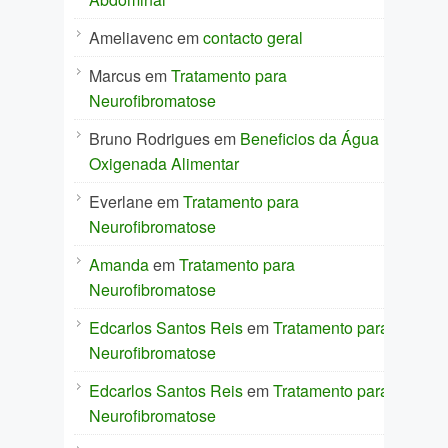
Ameliavenc
em
contacto geral
Marcus
em
Tratamento para
Neurofibromatose
Bruno Rodrigues
em
Beneficios da Água
Oxigenada Alimentar
Everlane
em
Tratamento para
Neurofibromatose
Amanda
em
Tratamento para
Neurofibromatose
Edcarlos Santos Reis
em
Tratamento para
Neurofibromatose
Edcarlos Santos Reis
em
Tratamento para
Neurofibromatose