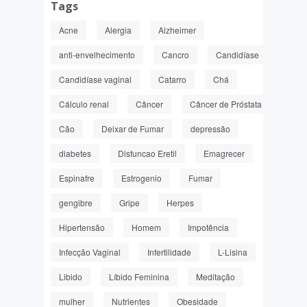
Tags
Acne
Alergia
Alzheimer
anti-envelhecimento
Cancro
Candidíase
Candidíase vaginal
Catarro
Chá
Cálculo renal
Câncer
Câncer de Próstata
Cão
Deixar de Fumar
depressão
diabetes
Disfuncao Eretil
Emagrecer
Espinafre
Estrogenio
Fumar
gengibre
Gripe
Herpes
Hipertensão
Homem
Impotência
Infecção Vaginal
Infertilidade
L-Lisina
Libido
Líbido Feminina
Meditação
mulher
Nutrientes
Obesidade