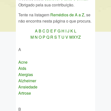
Obrigado pela sua contribuição.
Tente na listagem
Remédios de A a Z
, se
não encontra nesta página o que procura.
A
B
C
D
E
F
G
H
I
J
K
L
M
N
O
P
Q
R
S
T
U
V
WXYZ
A
Acne
Aids
Alergias
Alzheimer
Ansiedade
Artrose
B