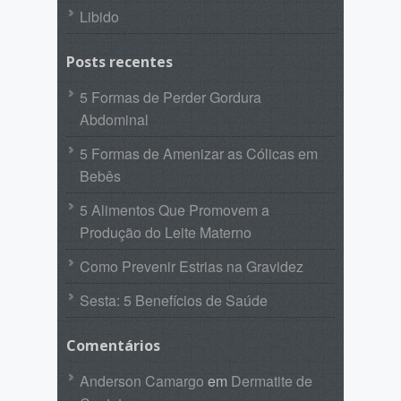
Libido
Posts recentes
5 Formas de Perder Gordura
Abdominal
5 Formas de Amenizar as Cólicas em
Bebês
5 Alimentos Que Promovem a
Produção do Leite Materno
Como Prevenir Estrias na Gravidez
Sesta: 5 Benefícios de Saúde
Comentários
Anderson Camargo
em
Dermatite de