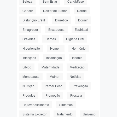
Beleza
Bem Estar
Candidíase
Câncer
Deixar de Fumar
Derme
Disfunção Erétil
Diurético
Dormir
Emagrecer
Enxaqueca
Espiritual
Gravidez
Herpes
Higiene Oral
Hipertensão
Homem
Hormônio
Infecções
Inflamação
Insonia
Libido
Maternidade
Meditação
Menopausa
Mulher
Notícias
Nutrição
Perder Peso
Prevenção
Produtos
Promoção
Prostata
Rejuvenescimento
Sintomas
Sistema Excretor
Tratamento
Universo