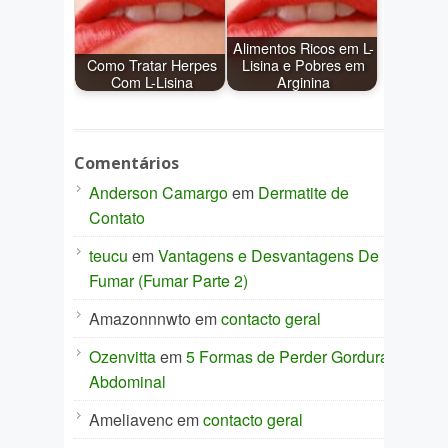
Alimentos Ricos em L-
Como Tratar Herpes
Lisina e Pobres em
Com L-Lisina
Arginina
Comentários
Anderson Camargo
em
Dermatite de
Contato
teucu
em
Vantagens e Desvantagens De
Fumar (Fumar Parte 2)
Amazonnnwto
em
contacto geral
Ozenvitta
em
5 Formas de Perder Gordura
Abdominal
Ameliavenc
em
contacto geral