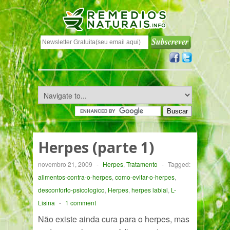
Herpes (parte 1)
novembro 21, 2009
-
Herpes
,
Tratamento
-
Tagged:
alimentos-contra-o-herpes
,
como-evitar-o-herpes
,
desconforto-psicologico
,
Herpes
,
herpes labial
,
L-
Lisina
-
1 comment
Não existe ainda cura para o herpes, mas