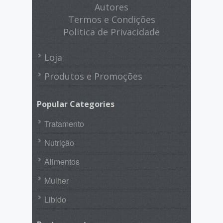
Autores
Termos e Condições
Politica de Privacidade
Loja
Produtos e Promoções
Popular Categories
Tratamento
Nutrição
Alimentos
Mulher
Libido