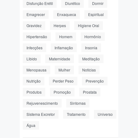
Disfunção Erétil
Diurético
Dormir
Emagrecer
Enxaqueca
Espiritual
Gravidez
Herpes
Higiene Oral
Hipertensão
Homem
Hormônio
Infecções
Inflamação
Insonia
Libido
Maternidade
Meditação
Menopausa
Mulher
Notícias
Nutrição
Perder Peso
Prevenção
Produtos
Promoção
Prostata
Rejuvenescimento
Sintomas
Sistema Excretor
Tratamento
Universo
Água