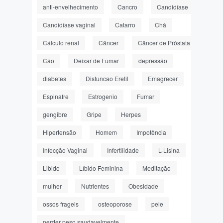
anti-envelhecimento
Cancro
Candidíase
Candidíase vaginal
Catarro
Chá
Cálculo renal
Câncer
Câncer de Próstata
Cão
Deixar de Fumar
depressão
diabetes
Disfuncao Eretil
Emagrecer
Espinafre
Estrogenio
Fumar
gengibre
Gripe
Herpes
Hipertensão
Homem
Impotência
Infecção Vaginal
Infertilidade
L-Lisina
Libido
Líbido Feminina
Meditação
mulher
Nutrientes
Obesidade
ossos frageis
osteoporose
pele
perder peso saudavelmente