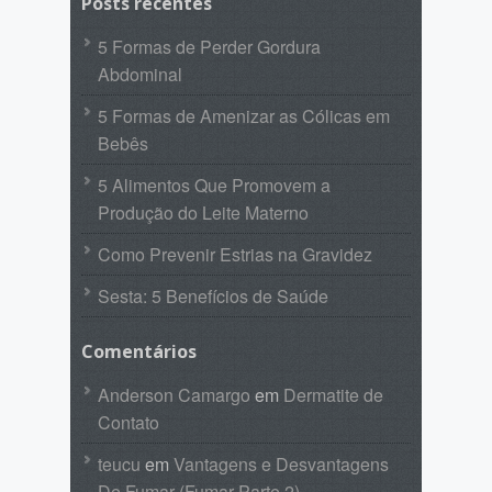
Posts recentes
5 Formas de Perder Gordura
Abdominal
5 Formas de Amenizar as Cólicas em
Bebês
5 Alimentos Que Promovem a
Produção do Leite Materno
Como Prevenir Estrias na Gravidez
Sesta: 5 Benefícios de Saúde
Comentários
Anderson Camargo
em
Dermatite de
Contato
teucu
em
Vantagens e Desvantagens
De Fumar (Fumar Parte 2)