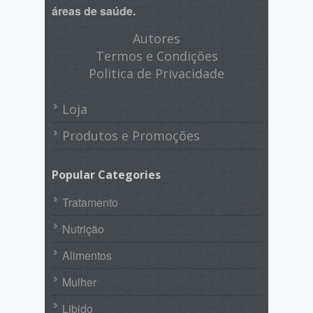
áreas de saúde.
Autores
Termos e Condições
Politica de Privacidade
Loja
Produtos e Promoções
Popular Categories
Tratamento
Nutrição
Alimentos
Mulher
Libido