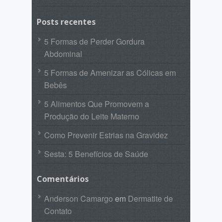
Posts recentes
5 Formas de Perder Gordura
Abdominal
5 Formas de Amenizar as Cólicas em
Bebês
5 Alimentos Que Promovem a
Produção do Leite Materno
Como Prevenir Estrias na Gravidez
Sesta: 5 Benefícios de Saúde
Comentários
Anderson Camargo
em
Dermatite de
Contato