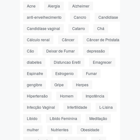
Acne
Alergia
Alzheimer
anti-envelhecimento
Cancro
Candidíase
Candidíase vaginal
Catarro
Chá
Cálculo renal
Câncer
Câncer de Próstata
Cão
Deixar de Fumar
depressão
diabetes
Disfuncao Eretil
Emagrecer
Espinafre
Estrogenio
Fumar
gengibre
Gripe
Herpes
Hipertensão
Homem
Impotência
Infecção Vaginal
Infertilidade
L-Lisina
Libido
Líbido Feminina
Meditação
mulher
Nutrientes
Obesidade