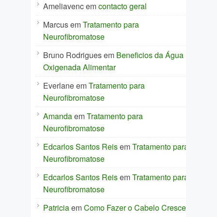
Ameliavenc
em
contacto geral
Marcus
em
Tratamento para
Neurofibromatose
Bruno Rodrigues
em
Beneficios da Água
Oxigenada Alimentar
Everlane
em
Tratamento para
Neurofibromatose
Amanda
em
Tratamento para
Neurofibromatose
Edcarlos Santos Reis
em
Tratamento para
Neurofibromatose
Edcarlos Santos Reis
em
Tratamento para
Neurofibromatose
Patricia
em
Como Fazer o Cabelo Crescer