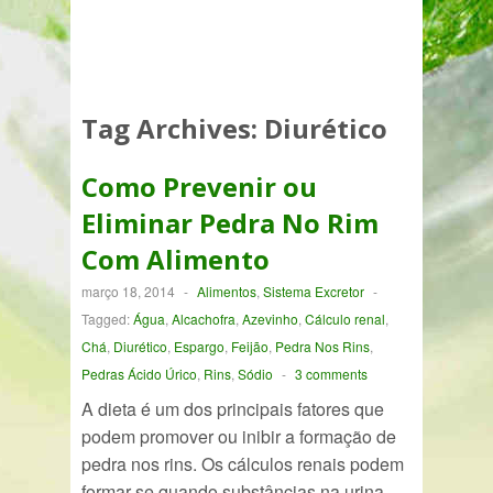
Tag Archives:
Diurético
Como Prevenir ou
Eliminar Pedra No Rim
Com Alimento
março 18, 2014
-
Alimentos
,
Sistema Excretor
-
Tagged:
Água
,
Alcachofra
,
Azevinho
,
Cálculo renal
,
Chá
,
Diurético
,
Espargo
,
Feijão
,
Pedra Nos Rins
,
Pedras Ácido Úrico
,
Rins
,
Sódio
-
3 comments
A dieta é um dos principais fatores que
podem promover ou inibir a formação de
pedra nos rins. Os cálculos renais podem
formar-se quando substâncias na urina