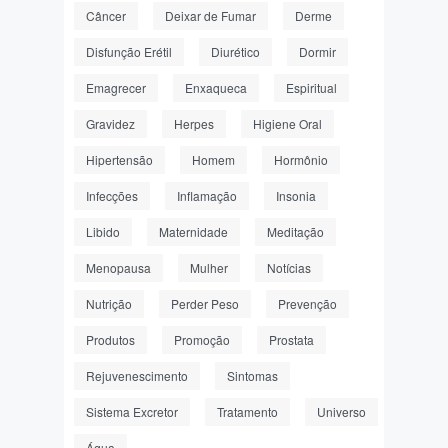
Câncer
Deixar de Fumar
Derme
Disfunção Erétil
Diurético
Dormir
Emagrecer
Enxaqueca
Espiritual
Gravidez
Herpes
Higiene Oral
Hipertensão
Homem
Hormônio
Infecções
Inflamação
Insonia
Libido
Maternidade
Meditação
Menopausa
Mulher
Notícias
Nutrição
Perder Peso
Prevenção
Produtos
Promoção
Prostata
Rejuvenescimento
Sintomas
Sistema Excretor
Tratamento
Universo
Água