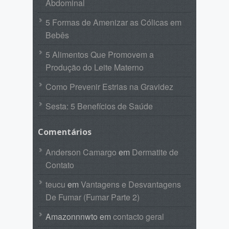
Abdominal
5 Formas de Amenizar as Cólicas em
Bebês
5 Alimentos Que Promovem a
Produção do Leite Materno
Como Prevenir Estrias na Gravidez
Sesta: 5 Benefícios de Saúde
Comentários
Anderson Camargo
em
Dermatite de
Contato
teucu
em
Vantagens e Desvantagens
De Fumar (Fumar Parte 2)
Amazonnnwto
em
contacto geral