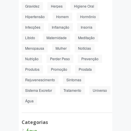
Gravidez
Herpes
Higiene Oral
Hipertensão
Homem
Hormônio
Infecções
Inflamação
Insonia
Libido
Maternidade
Meditação
Menopausa
Mulher
Notícias
Nutrição
Perder Peso
Prevenção
Produtos
Promoção
Prostata
Rejuvenescimento
Sintomas
Sistema Excretor
Tratamento
Universo
Água
Categorias
Água