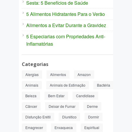
Sesta: 5 Benefícios de Saúde
5 Alimentos Hidratantes Para o Verão
Alimentos a Evitar Durante a Gravidez
5 Especiarias com Propriedades Anti-
Inflamatórias
Categorias
Alergias
Alimentos
Amazon
Animais
Animais de Estimação
Bactéria
Beleza
Bem Estar
Candidíase
Câncer
Deixar de Fumar
Derme
Disfunção Erétil
Diurético
Dormir
Emagrecer
Enxaqueca
Espiritual