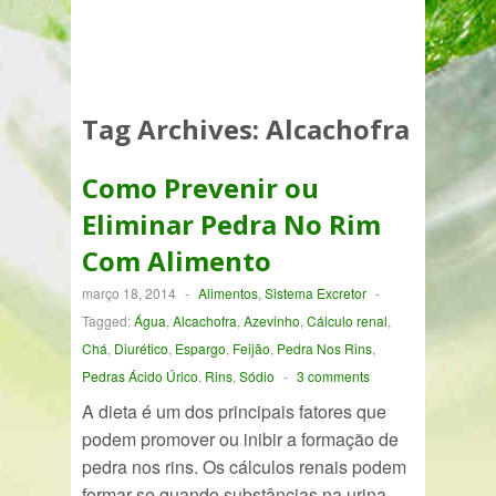
Tag Archives:
Alcachofra
Como Prevenir ou
Eliminar Pedra No Rim
Com Alimento
março 18, 2014
-
Alimentos
,
Sistema Excretor
-
Tagged:
Água
,
Alcachofra
,
Azevinho
,
Cálculo renal
,
Chá
,
Diurético
,
Espargo
,
Feijão
,
Pedra Nos Rins
,
Pedras Ácido Úrico
,
Rins
,
Sódio
-
3 comments
A dieta é um dos principais fatores que
podem promover ou inibir a formação de
pedra nos rins. Os cálculos renais podem
formar-se quando substâncias na urina