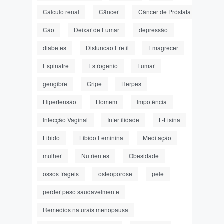
Cálculo renal
Câncer
Câncer de Próstata
Cão
Deixar de Fumar
depressão
diabetes
Disfuncao Eretil
Emagrecer
Espinafre
Estrogenio
Fumar
gengibre
Gripe
Herpes
Hipertensão
Homem
Impotência
Infecção Vaginal
Infertilidade
L-Lisina
Libido
Líbido Feminina
Meditação
mulher
Nutrientes
Obesidade
ossos frageis
osteoporose
pele
perder peso saudavelmente
Remedios naturais menopausa