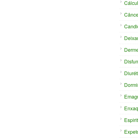
Cálcul
Cânce
Candi
Deixa
Derm
Disfun
Diurét
Dormi
Emagr
Enxaq
Espiri
Expet