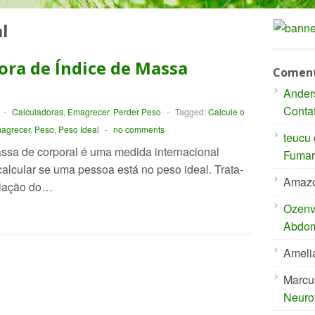
l
ora de Índice de Massa
Coment
Ander
Conta
-
Calculadoras
,
Emagrecer
,
Perder Peso
-
Tagged:
Calcule o
agrecer
,
Peso
,
Peso Ideal
-
no comments
teucu
ssa de corporal é uma medida internacional
Fumar 
 calcular se uma pessoa está no peso ideal. Trata-
Amaz
aliação do…
Ozenvi
Abdom
Ameli
Marcu
Neuro