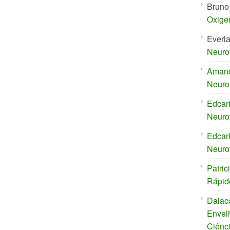
Bruno
Oxige
Everl
Neuro
Aman
Neuro
Edcar
Neuro
Edcar
Neuro
Patric
Rápid
Dalac
Envel
Ciênc