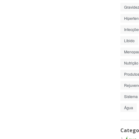
Gravide
Hiperte
Infecçõe
Libido
Menopa
Nutrição
Produto
Rejuven
Sistema 
Água
Catego