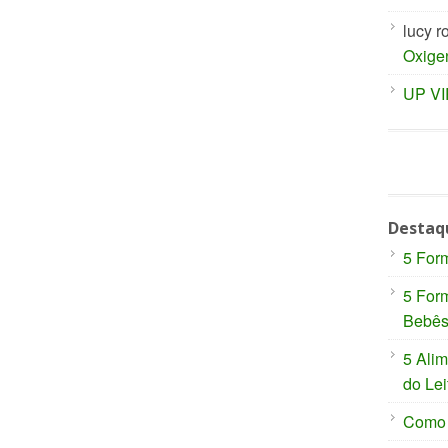
lucy r
Oxige
UP V
Destaq
5 For
5 For
Bebê
5 Ali
do Lei
Como P