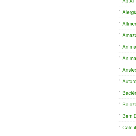
Água
Alergi
Alime
Amaz
Anima
Anima
Ansie
Autor
Bactér
Belez
Bem E
Calcu