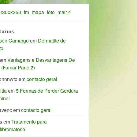
ários
son Camargo
em
Dermatite de
to
em
Vantagens e Desvantagens De
(Fumar Parte 2)
onnnwto
em
contacto geral
tta
em
5 Formas de Perder Gordura
inal
avenc
em
contacto geral
s
em
Tratamento para
fibromatose