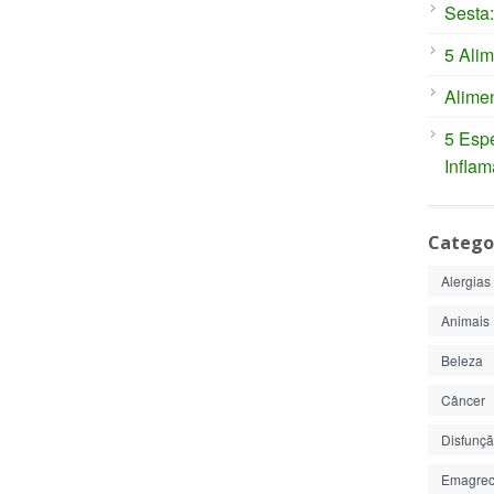
Sesta:
5 Alim
Alimen
5 Espe
Inflam
Catego
Alergias
Animais
Beleza
Câncer
Disfunção
Emagrec