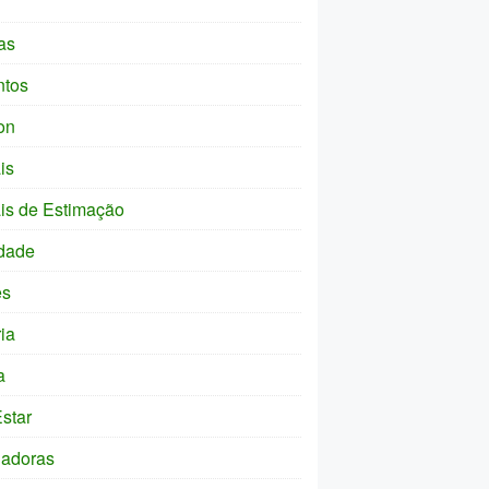
as
ntos
on
is
is de Estimação
dade
es
ia
a
star
ladoras