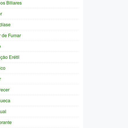
os Biliares
r
díase
r de Fumar
e
ção Erétil
ico
r
ecer
ueca
tual
orante