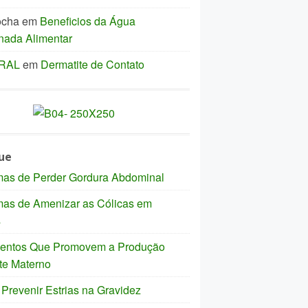
ocha
em
Beneficios da Água
nada Alimentar
IRAL
em
Dermatite de Contato
ue
mas de Perder Gordura Abdominal
mas de Amenizar as Cólicas em
s
mentos Que Promovem a Produção
te Materno
revenir Estrias na Gravidez