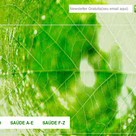
O
SAÚDE A-E
SAÚDE F-Z