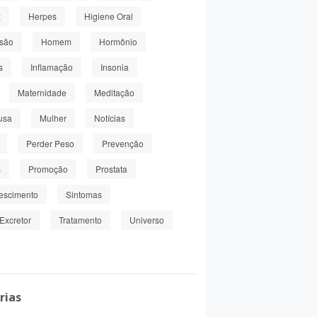
z
Herpes
Higiene Oral
nsão
Homem
Hormônio
s
Inflamação
Insonia
Maternidade
Meditação
usa
Mulher
Notícias
Perder Peso
Prevenção
s
Promoção
Prostata
escimento
Sintomas
Excretor
Tratamento
Universo
rias