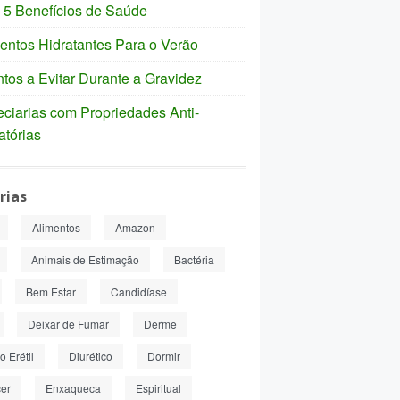
 5 Benefícios de Saúde
entos Hidratantes Para o Verão
tos a Evitar Durante a Gravidez
ciarias com Propriedades Anti-
atórias
rias
Alimentos
Amazon
Animais de Estimação
Bactéria
Bem Estar
Candidíase
Deixar de Fumar
Derme
 Erétil
Diurético
Dormir
er
Enxaqueca
Espiritual