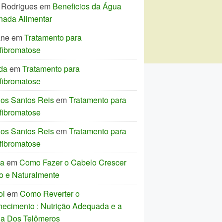
 Rodrigues
em
Beneficios da Água
nada Alimentar
ane
em
Tratamento para
fibromatose
da
em
Tratamento para
fibromatose
los Santos Reis
em
Tratamento para
fibromatose
los Santos Reis
em
Tratamento para
fibromatose
ia
em
Como Fazer o Cabelo Crescer
o e Naturalmente
ol
em
Como Reverter o
hecimento : Nutrição Adequada e a
ia Dos Telômeros