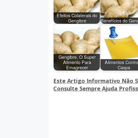
Efeitos Colaterais do
Gengibre
Benefícios do Gen
Gengibre, O Super
Alimento Para
Alimentos Contr
Emagrecer
Caspa
Este Artigo Informativo Não 
Consulte Sempre Ajuda Profiss