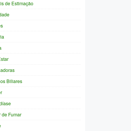
is de Estimação
dade
es
ia
a
star
ladoras
os Biliares
r
díase
r de Fumar
e