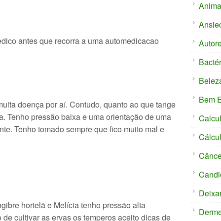
Anima
Ansie
edico antes que recorra a uma automedicacao
Autor
Bactér
Belez
Bem E
muita doença por aí. Contudo, quanto ao que tange
usa. Tenho pressão baixa e uma orientação de uma
Calcu
icante. Tenho tomado sempre que fico muito mal e
Cálcul
Cânce
Candi
Deixa
ibre hortelã e Melícia tenho pressão alta
Derm
 de cultivar as ervas os temperos aceito dicas de