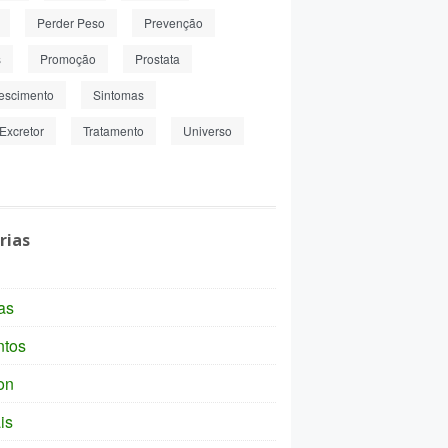
Perder Peso
Prevenção
s
Promoção
Prostata
escimento
Sintomas
Excretor
Tratamento
Universo
rias
as
ntos
on
is