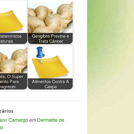
Histamínicos
Gengibre Previne e
aturais
Trata Câncer
re, O Super
ento Para
Alimentos Contra A
agrecer
Caspa
ários
son Camargo
em
Dermatite de
to