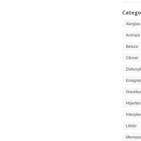
Catego
Alergias
Animais
Beleza
Câncer
Disfunção
Emagrec
Gravide
Hiperte
Infecçõe
Libido
Menopa