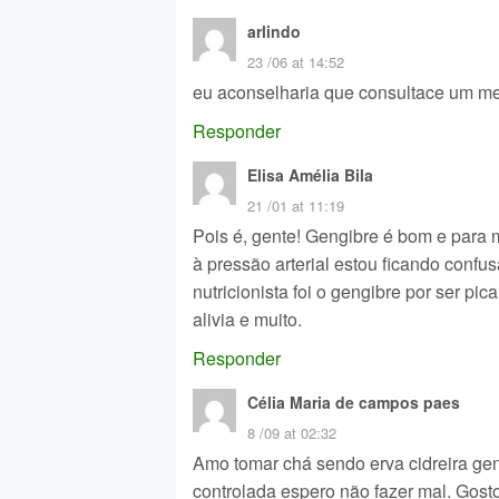
arlindo
23 /06 at 14:52
eu aconselharia que consultace um m
Responder
Elisa Amélia Bila
21 /01 at 11:19
Pois é, gente! Gengibre é bom e para 
à pressão arterial estou ficando conf
nutricionista foi o gengibre por ser p
alivia e muito.
Responder
Célia Maria de campos paes
8 /09 at 02:32
Amo tomar chá sendo erva cidreira geng
controlada espero não fazer mal. Gosto