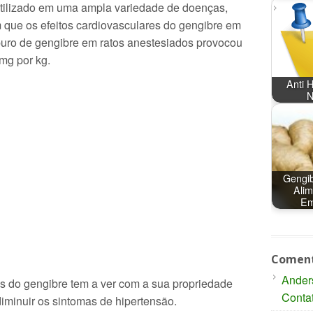
utilizado em uma ampla variedade de doenças,
m que os efeitos cardiovasculares do gengibre em
puro de gengibre em ratos anestesiados provocou
mg por kg.
Anti 
N
Gengib
Alim
Em
Coment
Ander
s do gengibre tem a ver com a sua propriedade
Conta
diminuir os sintomas de hipertensão.