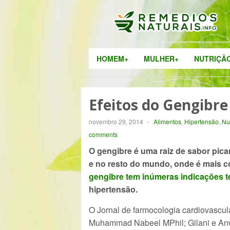
HOMEM+
MULHER+
NUTRIÇÃ
Efeitos do Gengibre
novembro 29, 2014
-
Alimentos
,
Hipertensão
,
Nu
comments
O gengibre é uma raiz de sabor pican
e no resto do mundo, onde é mais co
gengibre tem inúmeras indicações t
hipertensão.
O Jornal de farmocologia cardiovascul
Muhammad Nabeel MPhil; Gilani e An