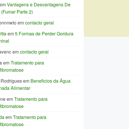
em
Vantagens e Desvantagens De
(Fumar Parte 2)
onnnwto
em
contacto geral
tta
em
5 Formas de Perder Gordura
inal
avenc
em
contacto geral
s
em
Tratamento para
fibromatose
 Rodrigues
em
Beneficios da Água
nada Alimentar
ane
em
Tratamento para
fibromatose
da
em
Tratamento para
fibromatose