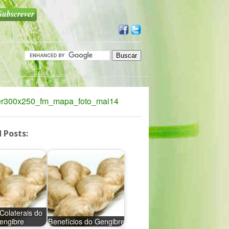
 Posts:
 Colaterais do
engibre
Benefícios do Gengibre