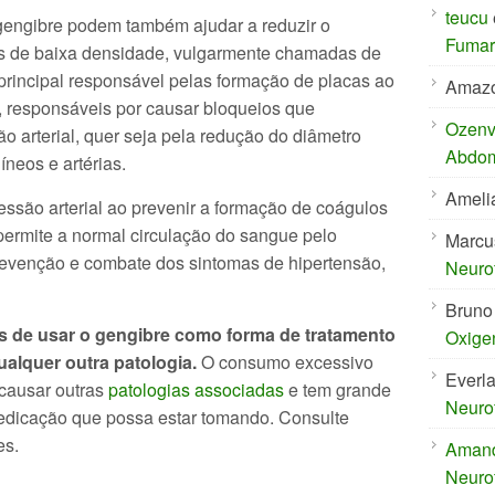
teucu
gengibre podem também ajudar a reduzir o
Fumar 
nas de baixa densidade, vulgarmente chamadas de
 principal responsável pelas formação de placas ao
Amaz
, responsáveis por causar bloqueios que
Ozenvi
 arterial, quer seja pela redução do diâmetro
Abdom
íneos e artérias.
Ameli
ssão arterial ao prevenir a formação de coágulos
permite a normal circulação do sangue pelo
Marcu
 prevenção e combate dos sintomas de hipertensão,
Neuro
Bruno
s de usar o gengibre como forma de tratamento
Oxige
ualquer outra patologia.
O consumo excessivo
Everl
 causar outras
patologias associadas
e tem grande
Neuro
medicação que possa estar tomando. Consulte
es.
Aman
Neuro