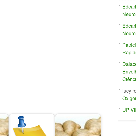
Edcar
Neuro
Edcar
Neuro
Patric
Rápid
Dalac
Envel
Ciênc
lucy r
Oxige
UP V