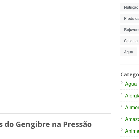
Nutrição
Produto
Rejuven
Sistema 
Água
Catego
Água
Alergi
Alime
Amaz
s do Gengibre na Pressão
Anima