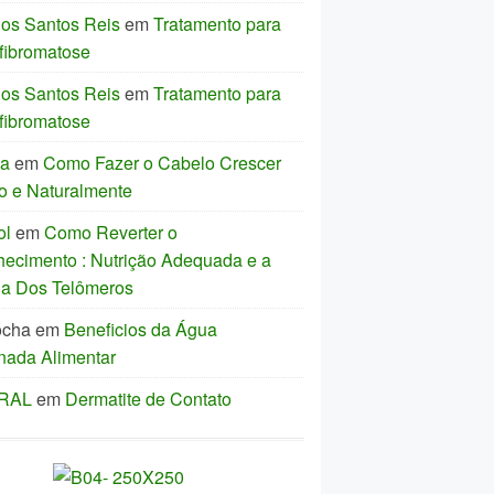
los Santos Reis
em
Tratamento para
fibromatose
los Santos Reis
em
Tratamento para
fibromatose
ia
em
Como Fazer o Cabelo Crescer
o e Naturalmente
ol
em
Como Reverter o
hecimento : Nutrição Adequada e a
ia Dos Telômeros
ocha
em
Beneficios da Água
nada Alimentar
IRAL
em
Dermatite de Contato