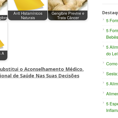
Destaq
Anti Histamínicos
Gengibre Previne e
gibre
Naturais
Trata Câncer
5 For
5 For
Bebê
5 Ali
a A
do Lei
Como P
Substitui o Aconselhamento Médico.
Sesta:
ional de Saúde Nas Suas Decisões
5 Alim
Alimen
5 Espe
Inflam