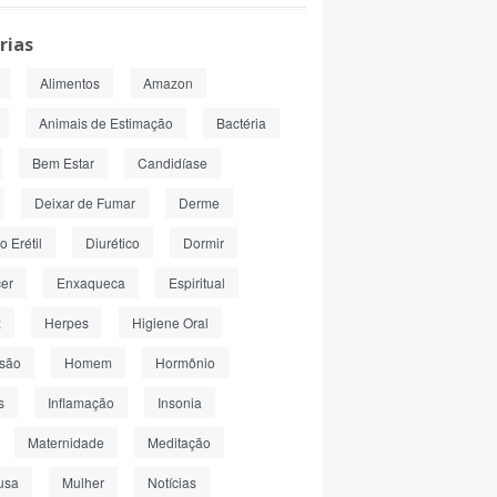
rias
Alimentos
Amazon
Animais de Estimação
Bactéria
Bem Estar
Candidíase
Deixar de Fumar
Derme
 Erétil
Diurético
Dormir
er
Enxaqueca
Espiritual
z
Herpes
Higiene Oral
nsão
Homem
Hormônio
s
Inflamação
Insonia
Maternidade
Meditação
usa
Mulher
Notícias