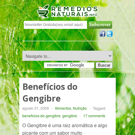
Benefícios do
Gengibre
agosto 31, 2009
-
Alimentos
,
Nutrição
-
Tagged:
beneficios-do-gengibre
,
gengibre
-
17 comments
O Gengibre é uma raiz aromática e algo
picante com um sabor muito