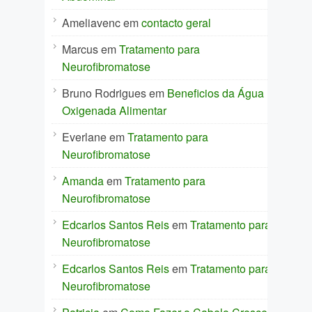
Ameliavenc
em
contacto geral
Marcus
em
Tratamento para
Neurofibromatose
Bruno Rodrigues
em
Beneficios da Água
Oxigenada Alimentar
Everlane
em
Tratamento para
Neurofibromatose
Amanda
em
Tratamento para
Neurofibromatose
Edcarlos Santos Reis
em
Tratamento para
Neurofibromatose
Edcarlos Santos Reis
em
Tratamento para
Neurofibromatose