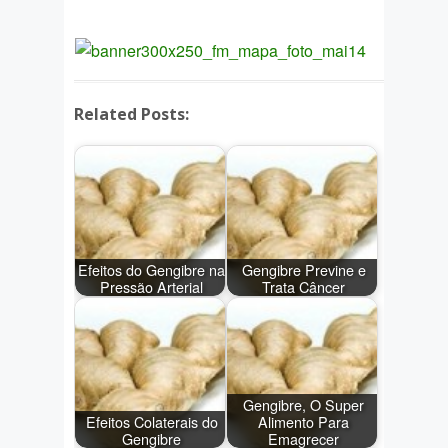
Related Posts:
Efeitos do Gengibre na
Gengibre Previne e
Pressão Arterial
Trata Câncer
Gengibre, O Super
Efeitos Colaterais do
Alimento Para
Gengibre
Emagrecer