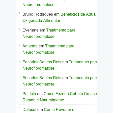
Neurofibromatose
Bruno Rodrigues
em
Beneficios da Água
Oxigenada Alimentar
Everlane
em
Tratamento para
Neurofibromatose
Amanda
em
Tratamento para
Neurofibromatose
Edcarlos Santos Reis
em
Tratamento para
Neurofibromatose
Edcarlos Santos Reis
em
Tratamento para
Neurofibromatose
Patricia
em
Como Fazer o Cabelo Crescer
Rápido e Naturalmente
Dalacol
em
Como Reverter o