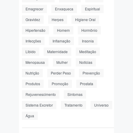
Emagrecer
Enxaqueca
Espiritual
Gravidez
Herpes
Higiene Oral
Hipertensão
Homem
Hormônio
Infecções
Inflamação
Insonia
Libido
Maternidade
Meditação
Menopausa
Mulher
Notícias
Nutrição
Perder Peso
Prevenção
Produtos
Promoção
Prostata
Rejuvenescimento
Sintomas
Sistema Excretor
Tratamento
Universo
Água