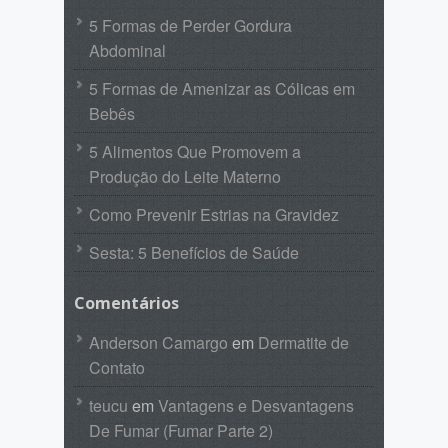
5 Formas de Perder Gordura
Abdominal
5 Formas de Amenizar as Cólicas em
Bebês
5 Alimentos Que Promovem a
Produção do Leite Materno
Como Prevenir Estrias na Gravidez
Sesta: 5 Benefícios de Saúde
Comentários
Anderson Camargo
em
Dermatite de
Contato
teucu
em
Vantagens e Desvantagens
De Fumar (Fumar Parte 2)