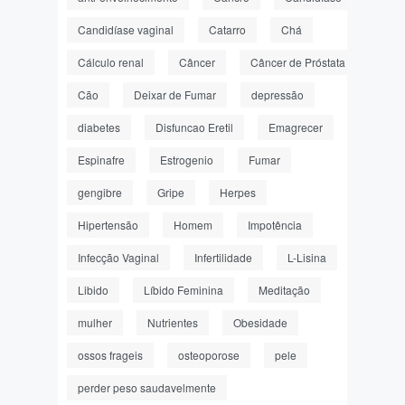
Candidíase vaginal
Catarro
Chá
Cálculo renal
Câncer
Câncer de Próstata
Cão
Deixar de Fumar
depressão
diabetes
Disfuncao Eretil
Emagrecer
Espinafre
Estrogenio
Fumar
gengibre
Gripe
Herpes
Hipertensão
Homem
Impotência
Infecção Vaginal
Infertilidade
L-Lisina
Libido
Líbido Feminina
Meditação
mulher
Nutrientes
Obesidade
ossos frageis
osteoporose
pele
perder peso saudavelmente