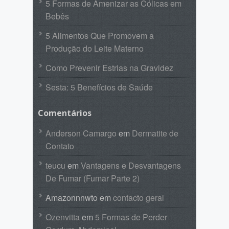
5 Formas de Amenizar as Cólicas em
Bebês
5 Alimentos Que Promovem a
Produção do Leite Materno
Como Prevenir Estrias na Gravidez
Sesta: 5 Benefícios de Saúde
Comentários
Anderson Camargo
em
Dermatite de
Contato
teucu
em
Vantagens e Desvantagens
De Fumar (Fumar Parte 2)
Amazonnnwto
em
contacto geral
Ozenvitta
em
5 Formas de Perder