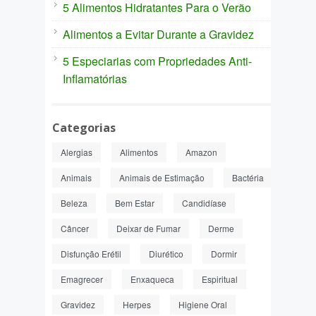
5 Alimentos Hidratantes Para o Verão
Alimentos a Evitar Durante a Gravidez
5 Especiarias com Propriedades Anti-
Inflamatórias
Categorias
Alergias
Alimentos
Amazon
Animais
Animais de Estimação
Bactéria
Beleza
Bem Estar
Candidíase
Câncer
Deixar de Fumar
Derme
Disfunção Erétil
Diurético
Dormir
Emagrecer
Enxaqueca
Espiritual
Gravidez
Herpes
Higiene Oral