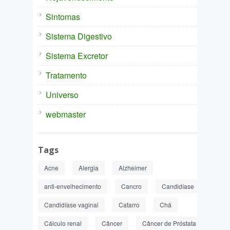
Sintomas
Sistema Digestivo
Sistema Excretor
Tratamento
Universo
webmaster
Tags
Acne
Alergia
Alzheimer
anti-envelhecimento
Cancro
Candidíase
Candidíase vaginal
Catarro
Chá
Cálculo renal
Câncer
Câncer de Próstata