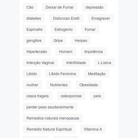
Cão
Deixar de Fumar
depressão
diabetes
Disfuncao Eretil
Emagrecer
Espinafre
Estrogenio
Fumar
gengibre
Gripe
Herpes
Hipertensão
Homem
Impotência
Infecção Vaginal
Infertilidade
L-Lisina
Libido
Líbido Feminina
Meditação
mulher
Nutrientes
Obesidade
ossos frageis
osteoporose
pele
perder peso saudavelmente
Remedios naturais menopausa
Remédio Natural Espiritual
Vitamina A