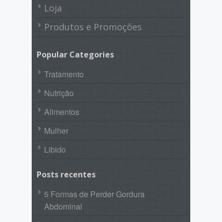
Loja
Produtos e Promoções
Popular Categories
Tratamento
Nutrição
Alimentos
Mulher
Libido
Posts recentes
5 Formas de Perder Gordura
Abdominal