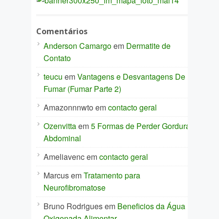
Comentários
Anderson Camargo
em
Dermatite de
Contato
teucu
em
Vantagens e Desvantagens De
Fumar (Fumar Parte 2)
Amazonnnwto
em
contacto geral
Ozenvitta
em
5 Formas de Perder Gordura
Abdominal
Ameliavenc
em
contacto geral
Marcus
em
Tratamento para
Neurofibromatose
Bruno Rodrigues
em
Beneficios da Água
Oxigenada Alimentar