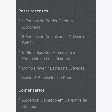
Posts recentes
5 Formas de Perder Gordura
Abdominal
5 Formas de Amenizar as Cólicas em
Bebês
5 Alimentos Que Promovem a
Produção do Leite Materno
Como Prevenir Estrias na Gravidez
Sesta: 5 Benefícios de Saúde
Comentários
Anderson Camargo
em
Dermatite de
Contato