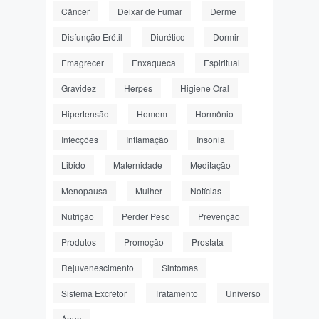
Câncer
Deixar de Fumar
Derme
Disfunção Erétil
Diurético
Dormir
Emagrecer
Enxaqueca
Espiritual
Gravidez
Herpes
Higiene Oral
Hipertensão
Homem
Hormônio
Infecções
Inflamação
Insonia
Libido
Maternidade
Meditação
Menopausa
Mulher
Notícias
Nutrição
Perder Peso
Prevenção
Produtos
Promoção
Prostata
Rejuvenescimento
Sintomas
Sistema Excretor
Tratamento
Universo
Água