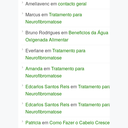
Ameliavenc
em
contacto geral
Marcus
em
Tratamento para
Neurofibromatose
Bruno Rodrigues
em
Beneficios da Água
Oxigenada Alimentar
Everlane
em
Tratamento para
Neurofibromatose
Amanda
em
Tratamento para
Neurofibromatose
Edcarlos Santos Reis
em
Tratamento para
Neurofibromatose
Edcarlos Santos Reis
em
Tratamento para
Neurofibromatose
Patricia
em
Como Fazer o Cabelo Crescer