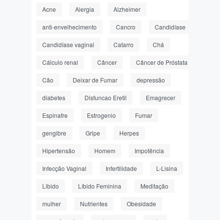
Acne
Alergia
Alzheimer
anti-envelhecimento
Cancro
Candidíase
Candidíase vaginal
Catarro
Chá
Cálculo renal
Câncer
Câncer de Próstata
Cão
Deixar de Fumar
depressão
diabetes
Disfuncao Eretil
Emagrecer
Espinafre
Estrogenio
Fumar
gengibre
Gripe
Herpes
Hipertensão
Homem
Impotência
Infecção Vaginal
Infertilidade
L-Lisina
Libido
Líbido Feminina
Meditação
mulher
Nutrientes
Obesidade