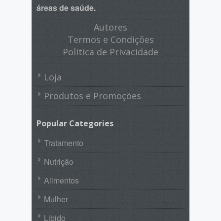
áreas de saúde.
Autores
Termos e Condições
Politica de Privacidade
Loja
Produtos e Promoções
Popular Categories
Tratamento
Nutrição
Alimentos
Mulher
Libido