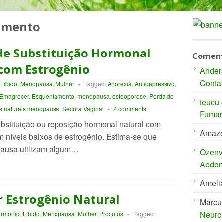
amento
de Substituição Hormonal
Coment
com Estrogênio
Ander
Conta
Libido
,
Menopausa
,
Mulher
-
Tagged:
Anorexia
,
Antidepressivo
,
Emagrecer
,
Esquentamento
,
menopausa
,
osteoporose
,
Perda de
teucu
 naturais menopausa
,
Secura Vaginal
-
2 comments
Fumar 
ubstituição ou reposição hormonal natural com
Amaz
m níveis baixos de estrogênio. Estima-se que
ausa utilizam algum…
Ozenvi
Abdom
Ameli
 Estrogênio Natural
Marcu
Neuro
rmônio
,
Libido
,
Menopausa
,
Mulher
,
Produtos
-
Tagged: