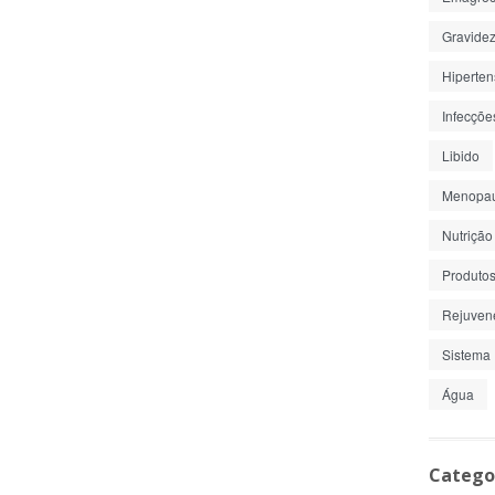
Gravide
Hiperte
Infecçõe
Libido
Menopa
Nutrição
Produto
Rejuven
Sistema 
Água
Catego