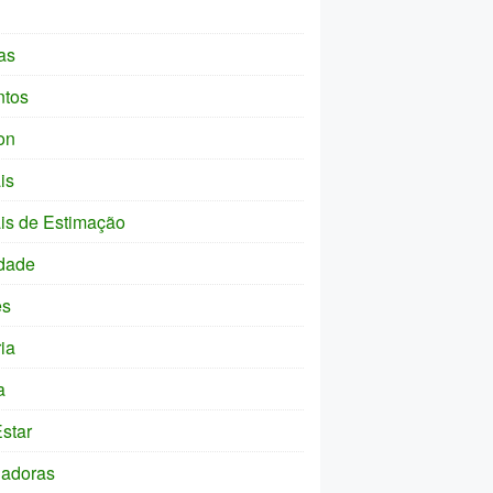
as
ntos
on
is
is de Estimação
dade
es
ia
a
star
ladoras