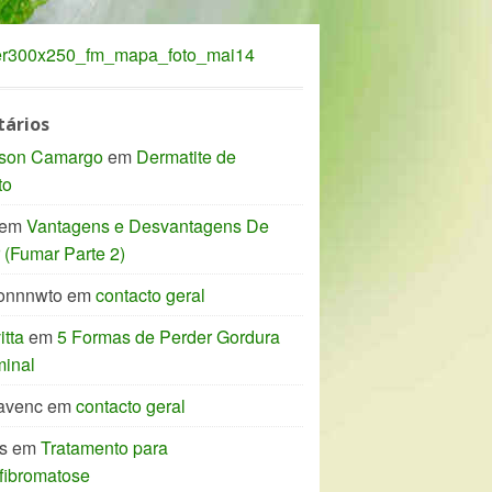
ários
son Camargo
em
Dermatite de
to
em
Vantagens e Desvantagens De
(Fumar Parte 2)
onnnwto
em
contacto geral
tta
em
5 Formas de Perder Gordura
inal
avenc
em
contacto geral
s
em
Tratamento para
fibromatose