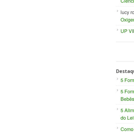
Ciênc
lucy r
Oxige
UP V
Destaq
5 For
5 For
Bebê
5 Ali
do Lei
Como P