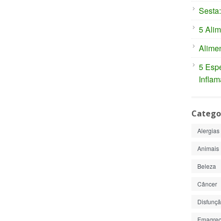
Sesta:
5 Alim
Alimen
5 Espe
Inflam
Catego
Alergias
Animais
Beleza
Câncer
Disfunção
Emagrec