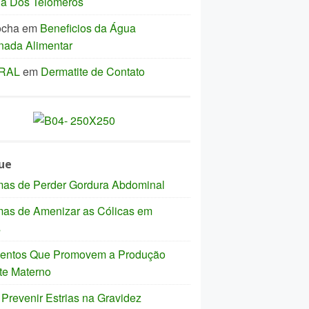
ia Dos Telômeros
ocha
em
Beneficios da Água
nada Alimentar
IRAL
em
Dermatite de Contato
ue
mas de Perder Gordura Abdominal
mas de Amenizar as Cólicas em
s
mentos Que Promovem a Produção
te Materno
revenir Estrias na Gravidez