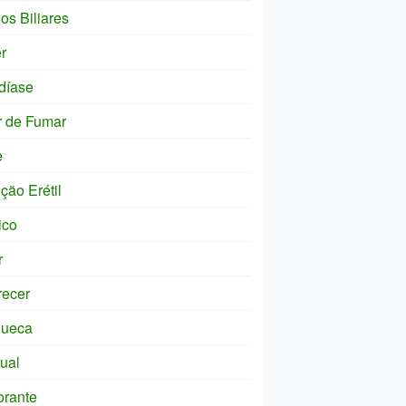
os Biliares
r
díase
r de Fumar
e
ção Erétil
ico
r
ecer
ueca
tual
orante