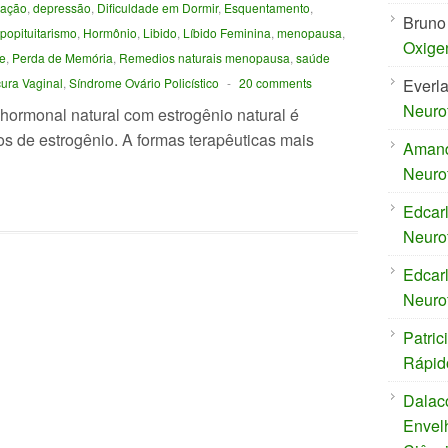
ração
,
depressão
,
Dificuldade em Dormir
,
Esquentamento
,
Bruno
popituitarismo
,
Hormônio
,
Libido
,
Líbido Feminina
,
menopausa
,
Oxige
e
,
Perda de Memória
,
Remedios naturais menopausa
,
saúde
ura Vaginal
,
Síndrome Ovário Policístico
-
20 comments
Everl
Neuro
 hormonal natural com estrogênio natural é
os de estrogênio. A formas terapêuticas mais
Aman
Neuro
Edcar
Neuro
Edcar
Neuro
Patric
Rápid
Dalac
Envel