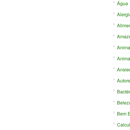
Água
Alergi
Alime
Amaz
Anima
Anima
Ansie
Autor
Bactér
Belez
Bem E
Calcu