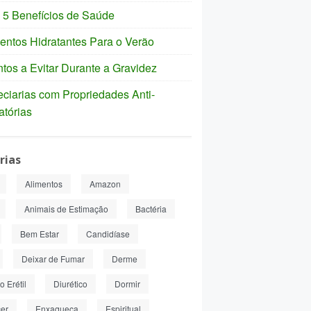
 5 Benefícios de Saúde
entos Hidratantes Para o Verão
tos a Evitar Durante a Gravidez
ciarias com Propriedades Anti-
atórias
rias
Alimentos
Amazon
Animais de Estimação
Bactéria
Bem Estar
Candidíase
Deixar de Fumar
Derme
 Erétil
Diurético
Dormir
er
Enxaqueca
Espiritual