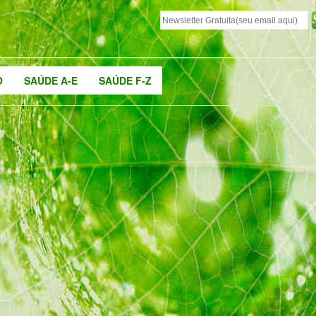
O
SAÚDE A-E
SAÚDE F-Z