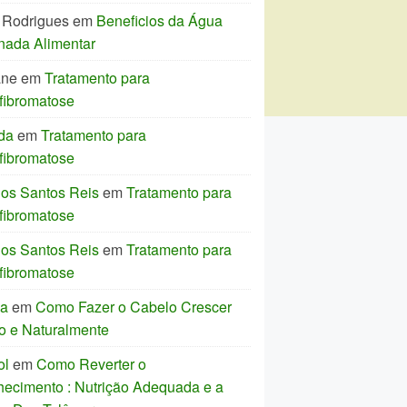
 Rodrigues
em
Beneficios da Água
nada Alimentar
ane
em
Tratamento para
fibromatose
da
em
Tratamento para
fibromatose
los Santos Reis
em
Tratamento para
fibromatose
los Santos Reis
em
Tratamento para
fibromatose
ia
em
Como Fazer o Cabelo Crescer
o e Naturalmente
ol
em
Como Reverter o
hecimento : Nutrição Adequada e a