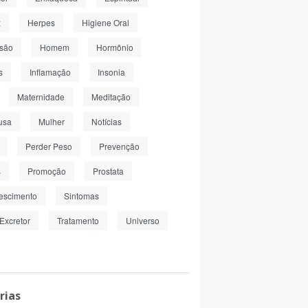
z
Herpes
Higiene Oral
nsão
Homem
Hormônio
s
Inflamação
Insonia
Maternidade
Meditação
usa
Mulher
Notícias
Perder Peso
Prevenção
s
Promoção
Prostata
escimento
Sintomas
Excretor
Tratamento
Universo
rias