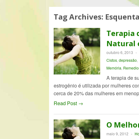
Tag Archives:
Esquent
Terapia 
Natural 
outubro 6, 2013
-
Cistos
,
depressão
,
Memória
,
Remedios
A terapia de s
estrogênio é utilizada por mulheres co
cerca de 20% das mulheres em menop
Read Post →
O Melhor
maio 9, 2012
-
Ho