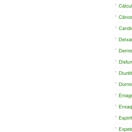
Cálcul
Cânce
Candi
Deixa
Derm
Disfun
Diurét
Dormi
Emagr
Enxaq
Espiri
Expet