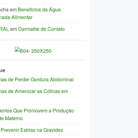
ocha
em
Beneficios da Água
nada Alimentar
IRAL
em
Dermatite de Contato
ue
mas de Perder Gordura Abdominal
mas de Amenizar as Cólicas em
s
mentos Que Promovem a Produção
te Materno
revenir Estrias na Gravidez