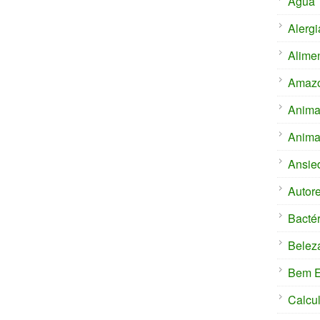
Água
Alergi
Alime
Amaz
Anima
Anima
Ansie
Autor
Bactér
Belez
Bem E
Calcu