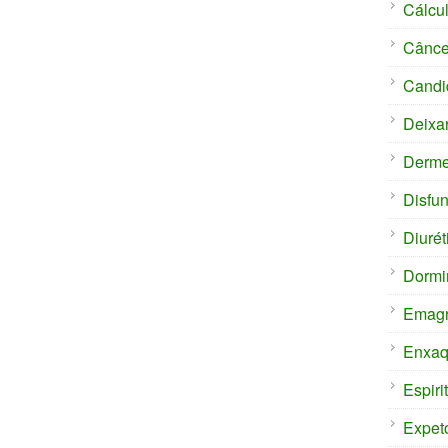
Cálcul
Cânce
Candi
Deixa
Derm
Disfun
Diurét
Dormi
Emagr
Enxaq
Espiri
Expet