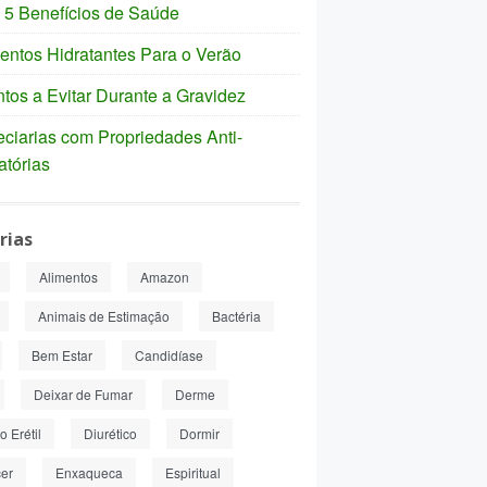
 5 Benefícios de Saúde
entos Hidratantes Para o Verão
tos a Evitar Durante a Gravidez
ciarias com Propriedades Anti-
atórias
rias
Alimentos
Amazon
Animais de Estimação
Bactéria
Bem Estar
Candidíase
Deixar de Fumar
Derme
 Erétil
Diurético
Dormir
er
Enxaqueca
Espiritual