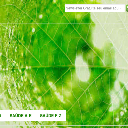
O
SAÚDE A-E
SAÚDE F-Z