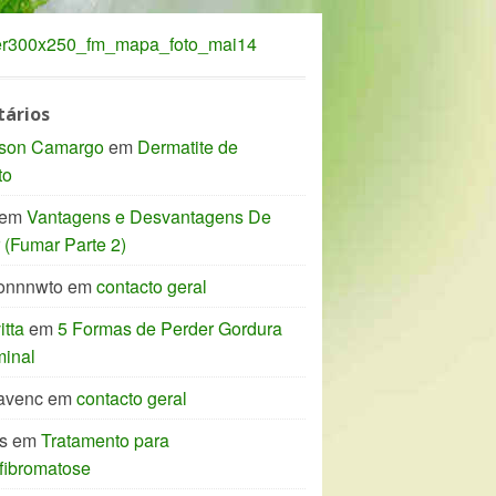
ários
son Camargo
em
Dermatite de
to
em
Vantagens e Desvantagens De
(Fumar Parte 2)
onnnwto
em
contacto geral
tta
em
5 Formas de Perder Gordura
inal
avenc
em
contacto geral
s
em
Tratamento para
fibromatose