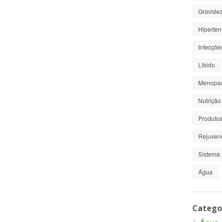
Gravide
Hiperte
Infecçõe
Libido
Menopa
Nutrição
Produto
Rejuven
Sistema 
Água
Catego