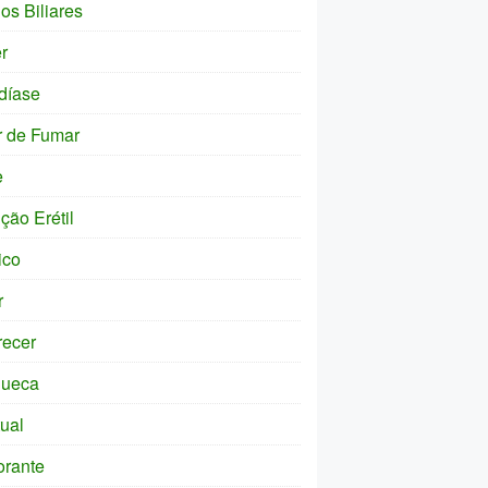
os Biliares
r
díase
r de Fumar
e
ção Erétil
ico
r
ecer
ueca
tual
orante