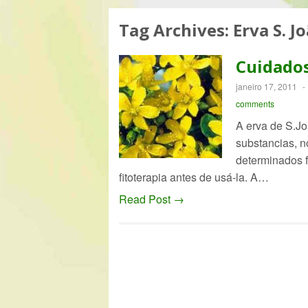
Tag Archives:
Erva S. J
Cuidados
janeiro 17, 2011
-
comments
A erva de S.Jo
substancias, n
determinados 
fitoterapia antes de usá-la. A…
Read Post →