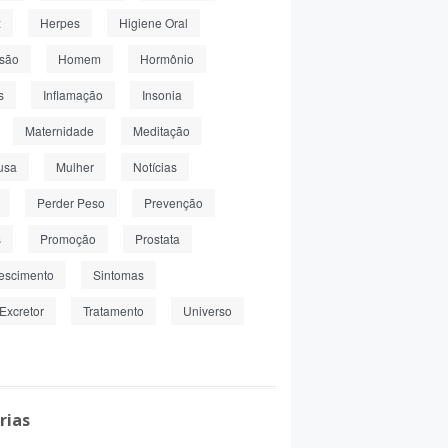
z
Herpes
Higiene Oral
nsão
Homem
Hormônio
s
Inflamação
Insonia
Maternidade
Meditação
usa
Mulher
Notícias
Perder Peso
Prevenção
s
Promoção
Prostata
escimento
Sintomas
Excretor
Tratamento
Universo
rias