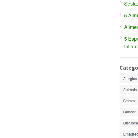
Sesta:
5 Alim
Alimen
5 Espe
Inflam
Catego
Alergias
Animais
Beleza
Câncer
Disfunção
Emagrec