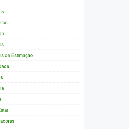
as
ntos
on
is
is de Estimação
dade
es
ia
a
star
ladoras