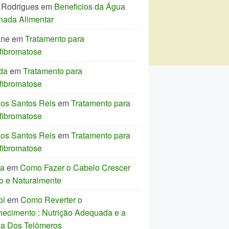
 Rodrigues
em
Beneficios da Água
nada Alimentar
ane
em
Tratamento para
fibromatose
da
em
Tratamento para
fibromatose
los Santos Reis
em
Tratamento para
fibromatose
los Santos Reis
em
Tratamento para
fibromatose
ia
em
Como Fazer o Cabelo Crescer
o e Naturalmente
ol
em
Como Reverter o
hecimento : Nutrição Adequada e a
ia Dos Telômeros