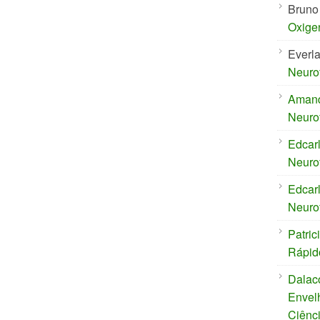
Bruno
Oxige
Everl
Neuro
Aman
Neuro
Edcar
Neuro
Edcar
Neuro
Patric
Rápid
Dalac
Envel
Ciênc