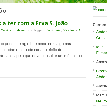
oão
 a ter com a Erva S. João
Coment
Gravidez
,
Tratamento
-
Tagged:
Erva S. João
,
Gravidez
-
9
Ander
Conta
ão pode interagir fortemente com algumas
teucu
omeadamente pode cortar o efeito de
Fumar 
fármacos, pelo que deve consultar um médico ou
Amaz
Ozenvi
Abdom
Ameli
Marcu
Neuro