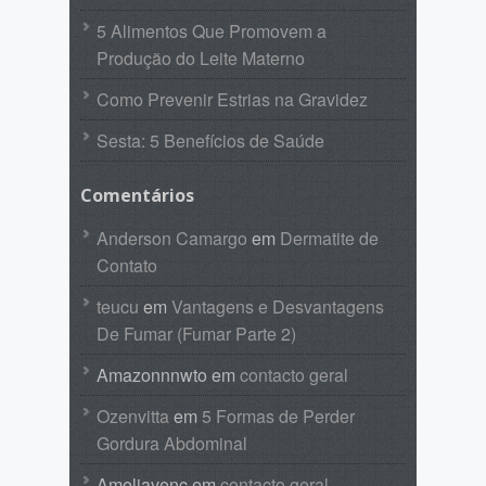
5 Alimentos Que Promovem a
Produção do Leite Materno
Como Prevenir Estrias na Gravidez
Sesta: 5 Benefícios de Saúde
Comentários
Anderson Camargo
em
Dermatite de
Contato
teucu
em
Vantagens e Desvantagens
De Fumar (Fumar Parte 2)
Amazonnnwto
em
contacto geral
Ozenvitta
em
5 Formas de Perder
Gordura Abdominal
Ameliavenc
em
contacto geral