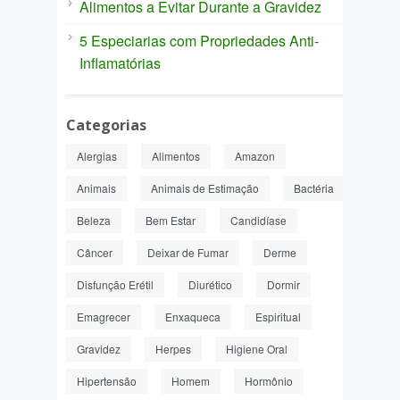
Alimentos a Evitar Durante a Gravidez
5 Especiarias com Propriedades Anti-
Inflamatórias
Categorias
Alergias
Alimentos
Amazon
Animais
Animais de Estimação
Bactéria
Beleza
Bem Estar
Candidíase
Câncer
Deixar de Fumar
Derme
Disfunção Erétil
Diurético
Dormir
Emagrecer
Enxaqueca
Espiritual
Gravidez
Herpes
Higiene Oral
Hipertensão
Homem
Hormônio