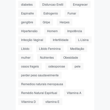
diabetes
Disfuncao Eretil
Emagrecer
Espinafre
Estrogenio
Fumar
gengibre
Gripe
Herpes
Hipertensão
Homem
Impotência
Infecção Vaginal
Infertilidade
L-Lisina
Libido
Líbido Feminina
Meditação
mulher
Nutrientes
Obesidade
ossos frageis
osteoporose
pele
perder peso saudavelmente
Remedios naturais menopausa
Remédio Natural Espiritual
Vitamina A
Vitamina D
vitamina E