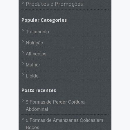
Produtos e Promoções
Popular Categories
Tratamento
Nutrição
Alimentos
Mulher
Libido
Posts recentes
5 Formas de Perder Gordura
Abdominal
5 Formas de Amenizar as Cólicas em
Bebês