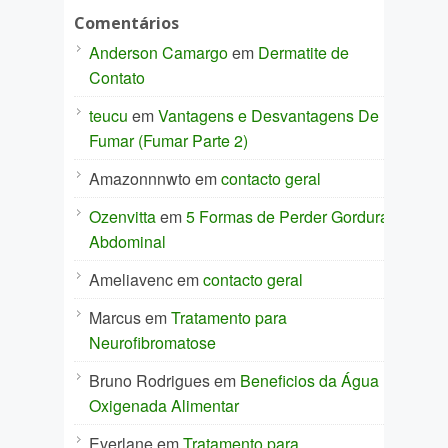
Comentários
Anderson Camargo
em
Dermatite de
Contato
teucu
em
Vantagens e Desvantagens De
Fumar (Fumar Parte 2)
Amazonnnwto
em
contacto geral
Ozenvitta
em
5 Formas de Perder Gordura
Abdominal
Ameliavenc
em
contacto geral
Marcus
em
Tratamento para
Neurofibromatose
Bruno Rodrigues
em
Beneficios da Água
Oxigenada Alimentar
Everlane
em
Tratamento para