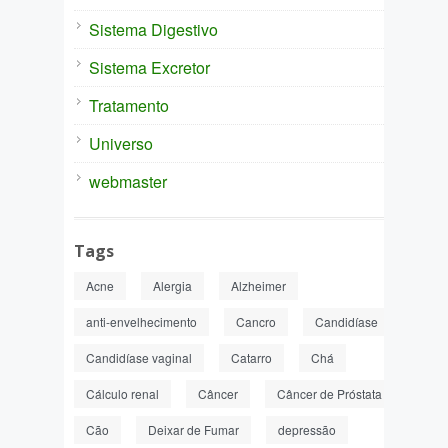
Sistema Digestivo
Sistema Excretor
Tratamento
Universo
webmaster
Tags
Acne
Alergia
Alzheimer
anti-envelhecimento
Cancro
Candidíase
Candidíase vaginal
Catarro
Chá
Cálculo renal
Câncer
Câncer de Próstata
Cão
Deixar de Fumar
depressão