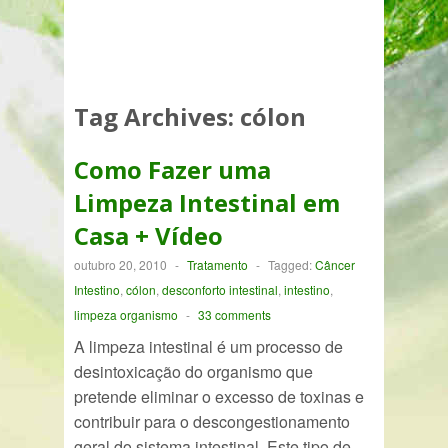
Tag Archives:
cólon
Como Fazer uma
Limpeza Intestinal em
Casa + Vídeo
outubro 20, 2010
-
Tratamento
-
Tagged:
Câncer
Intestino
,
cólon
,
desconforto intestinal
,
intestino
,
limpeza organismo
-
33 comments
A limpeza intestinal é um processo de
desintoxicação do organismo que
pretende eliminar o excesso de toxinas e
contribuir para o descongestionamento
geral do sistema intestinal. Este tipo de