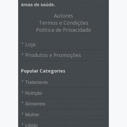
áreas de saúde.
Autores
Termos e Condições
Politica de Privacidade
Loja
Produtos e Promoções
Popular Categories
Tratamento
Nutrição
Alimentos
Mulher
Libido