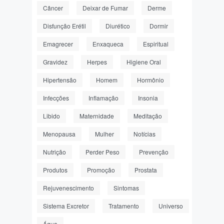
Câncer
Deixar de Fumar
Derme
Disfunção Erétil
Diurético
Dormir
Emagrecer
Enxaqueca
Espiritual
Gravidez
Herpes
Higiene Oral
Hipertensão
Homem
Hormônio
Infecções
Inflamação
Insonia
Libido
Maternidade
Meditação
Menopausa
Mulher
Notícias
Nutrição
Perder Peso
Prevenção
Produtos
Promoção
Prostata
Rejuvenescimento
Sintomas
Sistema Excretor
Tratamento
Universo
Água