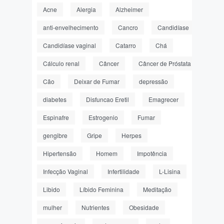
Acne
Alergia
Alzheimer
anti-envelhecimento
Cancro
Candidíase
Candidíase vaginal
Catarro
Chá
Cálculo renal
Câncer
Câncer de Próstata
Cão
Deixar de Fumar
depressão
diabetes
Disfuncao Eretil
Emagrecer
Espinafre
Estrogenio
Fumar
gengibre
Gripe
Herpes
Hipertensão
Homem
Impotência
Infecção Vaginal
Infertilidade
L-Lisina
Libido
Líbido Feminina
Meditação
mulher
Nutrientes
Obesidade