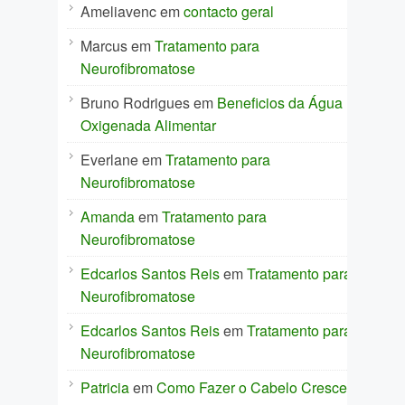
Ameliavenc
em
contacto geral
Marcus
em
Tratamento para
Neurofibromatose
Bruno Rodrigues
em
Beneficios da Água
Oxigenada Alimentar
Everlane
em
Tratamento para
Neurofibromatose
Amanda
em
Tratamento para
Neurofibromatose
Edcarlos Santos Reis
em
Tratamento para
Neurofibromatose
Edcarlos Santos Reis
em
Tratamento para
Neurofibromatose
Patricia
em
Como Fazer o Cabelo Crescer