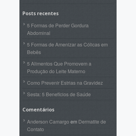
Posts recentes
5 Formas de Perder Gordura
Abdominal
5 Formas de Amenizar as Cólicas em
Bebês
5 Alimentos Que Promovem a
Produção do Leite Materno
Como Prevenir Estrias na Gravidez
Sesta: 5 Benefícios de Saúde
Comentários
Anderson Camargo
em
Dermatite de
Contato