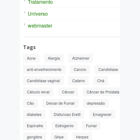
Tratamento
Universo
webmaster
Tags
Acne
Alergia
Alzheimer
anti-envelhecimento
Cancro
Candidíase
Candidíase vaginal
Catarro
Chá
Cálculo renal
Câncer
Câncer de Próstata
Cão
Deixar de Fumar
depressão
diabetes
Disfuncao Eretil
Emagrecer
Espinafre
Estrogenio
Fumar
gengibre
Gripe
Herpes