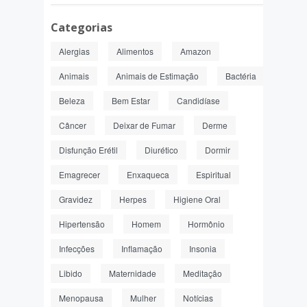
Categorias
Alergias
Alimentos
Amazon
Animais
Animais de Estimação
Bactéria
Beleza
Bem Estar
Candidíase
Câncer
Deixar de Fumar
Derme
Disfunção Erétil
Diurético
Dormir
Emagrecer
Enxaqueca
Espiritual
Gravidez
Herpes
Higiene Oral
Hipertensão
Homem
Hormônio
Infecções
Inflamação
Insonia
Libido
Maternidade
Meditação
Menopausa
Mulher
Notícias