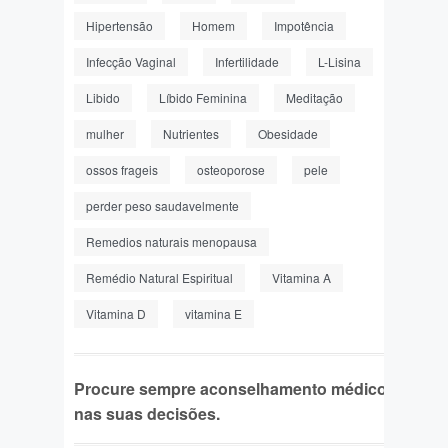
Hipertensão
Homem
Impotência
Infecção Vaginal
Infertilidade
L-Lisina
Libido
Líbido Feminina
Meditação
mulher
Nutrientes
Obesidade
ossos frageis
osteoporose
pele
perder peso saudavelmente
Remedios naturais menopausa
Remédio Natural Espiritual
Vitamina A
Vitamina D
vitamina E
Procure sempre aconselhamento médico
nas suas decisões.