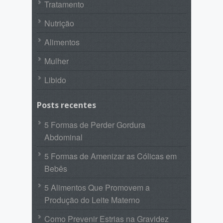
Tratamento
Nutrição
Alimentos
Mulher
Libido
Posts recentes
5 Formas de Perder Gordura
Abdominal
5 Formas de Amenizar as Cólicas em
Bebês
5 Alimentos Que Promovem a
Produção do Leite Materno
Como Prevenir Estrias na Gravidez