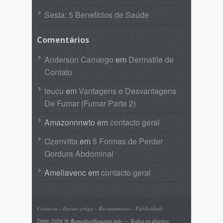
Sesta: 5 Benefícios de Saúde
Comentários
Anderson Camargo
em
Dermatite de
Contato
teucu
em
Vantagens e Desvantagens
De Fumar (Fumar Parte 2)
Amazonnnwto
em
contacto geral
Ozenvitta
em
5 Formas de Perder
Gordura Abdominal
Ameliavenc
em
contacto geral
Contacto
-
Enviar artigo
-
Recrutamento
-
Publicidade
2009-2026 @ RemediosNaturais.info — Todos os direitos