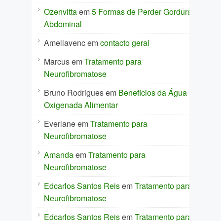
Ozenvitta
em
5 Formas de Perder Gordura
Abdominal
Ameliavenc
em
contacto geral
Marcus
em
Tratamento para
Neurofibromatose
Bruno Rodrigues
em
Beneficios da Água
Oxigenada Alimentar
Everlane
em
Tratamento para
Neurofibromatose
Amanda
em
Tratamento para
Neurofibromatose
Edcarlos Santos Reis
em
Tratamento para
Neurofibromatose
Edcarlos Santos Reis
em
Tratamento para