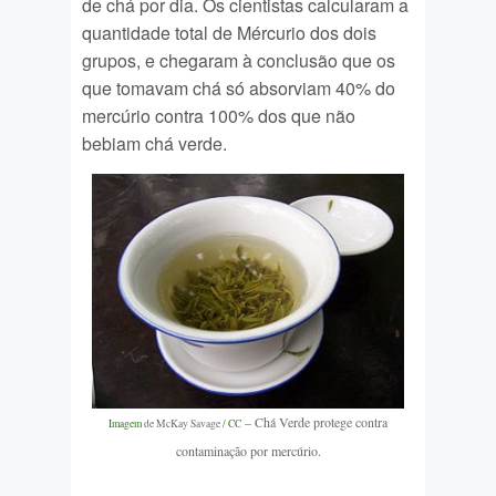
de chá por dia. Os cientistas calcularam a
quantidade total de Mércurio dos dois
grupos, e chegaram à conclusão que os
que tomavam chá só absorviam 40% do
mercúrio contra 100% dos que não
bebiam chá verde.
– Chá Verde protege contra
Imagem
de McKay Savage /
CC
contaminação por mercúrio.