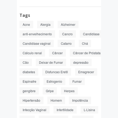
Tags
Acne
Alergia
Alzheimer
anti-envelhecimento
Cancro
Candidíase
Candidíase vaginal
Catarro
Chá
Cálculo renal
Câncer
Câncer de Próstata
Cão
Deixar de Fumar
depressão
diabetes
Disfuncao Eretil
Emagrecer
Espinafre
Estrogenio
Fumar
gengibre
Gripe
Herpes
Hipertensão
Homem
Impotência
Infecção Vaginal
Infertilidade
L-Lisina