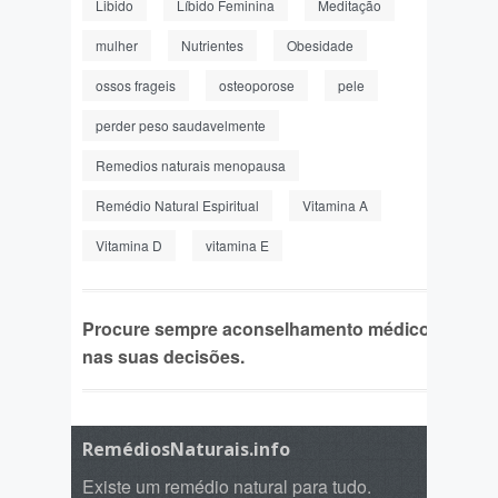
Libido
Líbido Feminina
Meditação
mulher
Nutrientes
Obesidade
ossos frageis
osteoporose
pele
perder peso saudavelmente
Remedios naturais menopausa
Remédio Natural Espiritual
Vitamina A
Vitamina D
vitamina E
Procure sempre aconselhamento médico
nas suas decisões.
RemédiosNaturais.info
Existe um remédio natural para tudo.