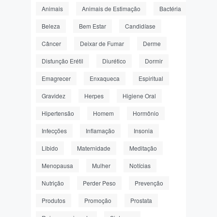
Animais
Animais de Estimação
Bactéria
Beleza
Bem Estar
Candidíase
Câncer
Deixar de Fumar
Derme
Disfunção Erétil
Diurético
Dormir
Emagrecer
Enxaqueca
Espiritual
Gravidez
Herpes
Higiene Oral
Hipertensão
Homem
Hormônio
Infecções
Inflamação
Insonia
Libido
Maternidade
Meditação
Menopausa
Mulher
Notícias
Nutrição
Perder Peso
Prevenção
Produtos
Promoção
Prostata