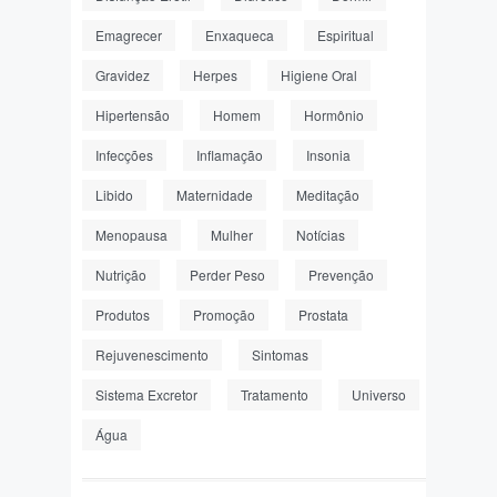
Emagrecer
Enxaqueca
Espiritual
Gravidez
Herpes
Higiene Oral
Hipertensão
Homem
Hormônio
Infecções
Inflamação
Insonia
Libido
Maternidade
Meditação
Menopausa
Mulher
Notícias
Nutrição
Perder Peso
Prevenção
Produtos
Promoção
Prostata
Rejuvenescimento
Sintomas
Sistema Excretor
Tratamento
Universo
Água