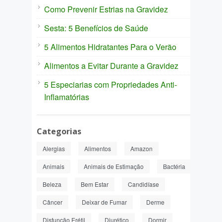
Como Prevenir Estrias na Gravidez
Sesta: 5 Benefícios de Saúde
5 Alimentos Hidratantes Para o Verão
Alimentos a Evitar Durante a Gravidez
5 Especiarias com Propriedades Anti-
Inflamatórias
Categorias
Alergias
Alimentos
Amazon
Animais
Animais de Estimação
Bactéria
Beleza
Bem Estar
Candidíase
Câncer
Deixar de Fumar
Derme
Disfunção Erétil
Diurético
Dormir