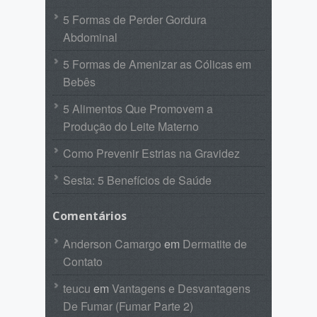
5 Formas de Perder Gordura
Abdominal
5 Formas de Amenizar as Cólicas em
Bebês
5 Alimentos Que Promovem a
Produção do Leite Materno
Como Prevenir Estrias na Gravidez
Sesta: 5 Benefícios de Saúde
Comentários
Anderson Camargo
em
Dermatite de
Contato
teucu
em
Vantagens e Desvantagens
De Fumar (Fumar Parte 2)