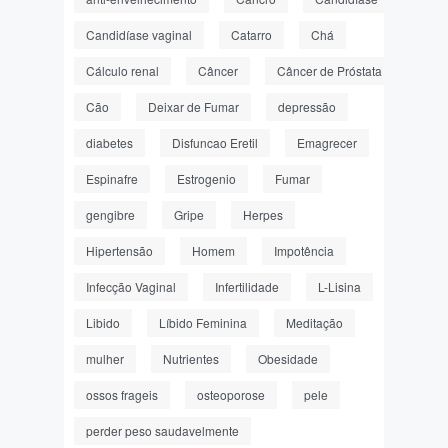
Candidíase vaginal
Catarro
Chá
Cálculo renal
Câncer
Câncer de Próstata
Cão
Deixar de Fumar
depressão
diabetes
Disfuncao Eretil
Emagrecer
Espinafre
Estrogenio
Fumar
gengibre
Gripe
Herpes
Hipertensão
Homem
Impotência
Infecção Vaginal
Infertilidade
L-Lisina
Libido
Líbido Feminina
Meditação
mulher
Nutrientes
Obesidade
ossos frageis
osteoporose
pele
perder peso saudavelmente