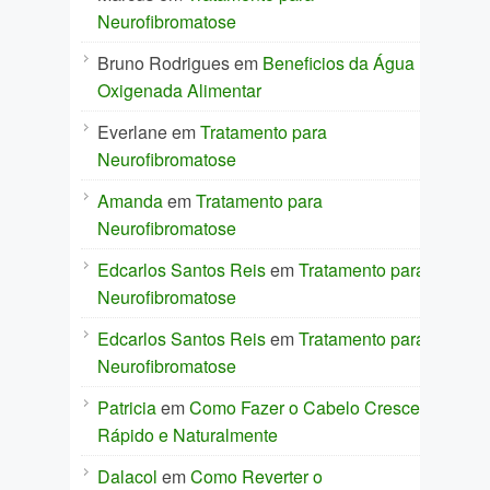
Neurofibromatose
Bruno Rodrigues
em
Beneficios da Água
Oxigenada Alimentar
Everlane
em
Tratamento para
Neurofibromatose
Amanda
em
Tratamento para
Neurofibromatose
Edcarlos Santos Reis
em
Tratamento para
Neurofibromatose
Edcarlos Santos Reis
em
Tratamento para
Neurofibromatose
Patricia
em
Como Fazer o Cabelo Crescer
Rápido e Naturalmente
Dalacol
em
Como Reverter o